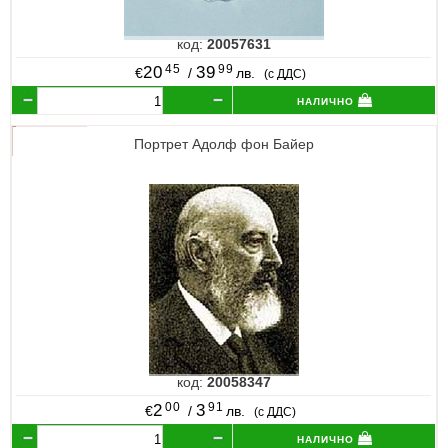
код:
20057631
45
99
20
39
€
/
лв.
(с ДДС)
налично
Портрет Адолф фон Байер
код:
20058347
00
91
2
3
€
/
лв.
(с ДДС)
налично