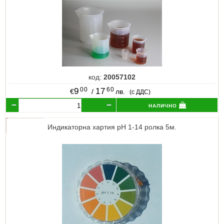
код:
20057102
00
60
9
17
€
/
лв.
(с ДДС)
налично
Индикаторна хартия pH 1-14 ролка 5м.