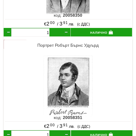
код:
20058350
00
91
2
3
€
/
лв.
(с ДДС)
налично
Портрет Робърт Бърнс Удуърд
код:
20058351
00
91
2
3
€
/
лв.
(с ДДС)
налично