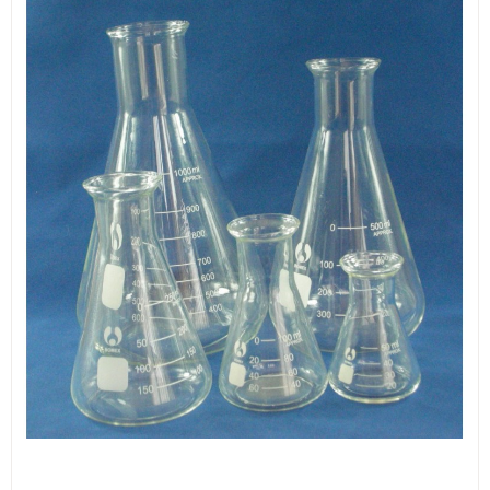
ИЗКУСТВА
СПОРТ
МЕБЕЛИ И ОБОРУДВАНЕ
КАНЦЕЛАРСКИ МАТЕРИАЛИ
КНИГИ И УЧЕБНИЦИ
БДП
НОВИ
ПРОМОЦИИ
S.T.E.M.
ИНСТРУМЕНТИ