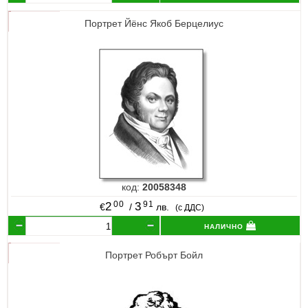
Портрет Йёнс Якоб Берцелиус
код:
20058348
00
91
2
3
€
/
лв.
(с ДДС)
налично
Портрет Робърт Бойл