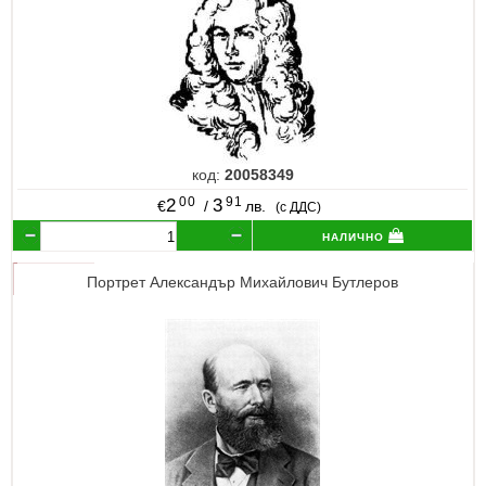
код:
20058349
00
91
2
3
€
/
лв.
(с ДДС)
налично
Портрет Александър Михайлович Бутлеров