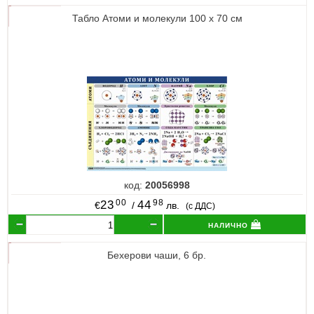
Табло Атоми и молекули 100 х 70 см
код:
20056998
00
98
23
44
€
/
лв.
(с ДДС)
налично
Бехерови чаши, 6 бр.