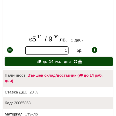
11
99
5
9
/
€
лв.
(с ДДС)
бр.
до 14 раб. дни
Наличност
:
Външен склад/доставчик (
до 14 раб.
дни)
Ставка ДДС
: 20 %
Код
: 20065863
Материал:
Стъкло