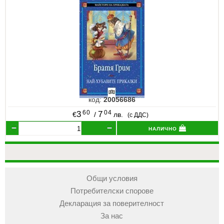
код:
20056686
60
04
3
7
€
/
лв.
(с ДДС)
налично
Общи условия
Потребителски спорове
Декларация за поверителност
За нас