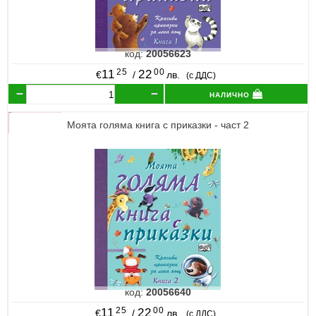
код:
20056623
25
00
11
22
€
/
лв.
(с ДДС)
налично
Моята голяма книга с приказки - част 2
код:
20056640
25
00
11
22
€
/
лв.
(с ДДС)