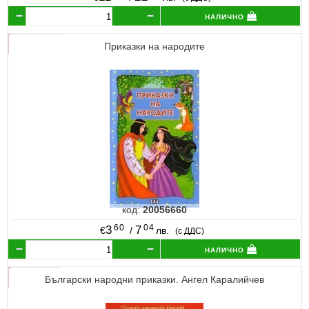
налично
Приказки на народите
код:
20056660
60
04
3
7
€
/
лв.
(с ДДС)
налично
Български народни приказки. Ангел Каралийчев