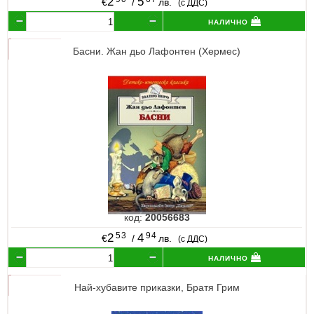
2
5
€
/
лв.
(с ДДС)
налично
Басни. Жан дьо Лафонтен (Хермес)
код:
20056683
53
94
2
4
€
/
лв.
(с ДДС)
налично
Най-хубавите приказки, Братя Грим