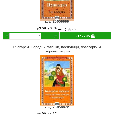
код:
20056666
60
04
3
7
€
/
лв.
(с ДДС)
налично
Български народни гатанки, пословици, поговорки и
скоропоговорки
код:
20056672
90
67