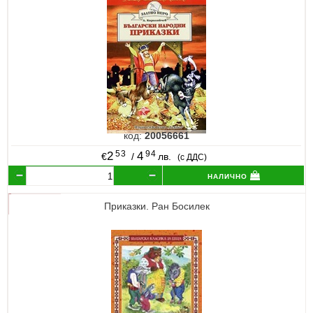
код:
20056661
53
94
2
4
€
/
лв.
(с ДДС)
налично
Приказки. Ран Босилек