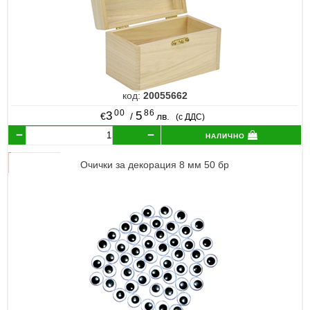
код:
20055662
00
86
3
5
€
/
лв.
(с ДДС)
налично
Очички за декорация 8 мм 50 бр