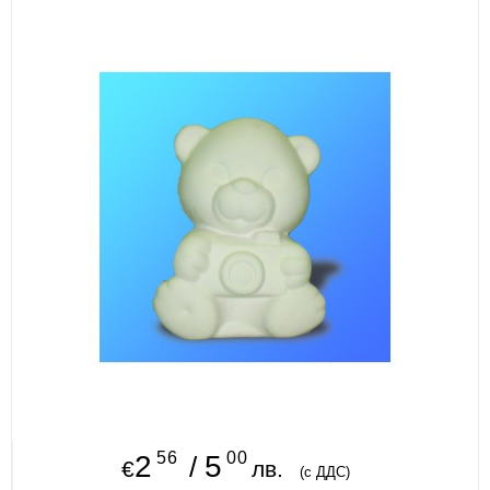
ИЗКУСТВА
СПОРТ
МЕБЕЛИ И ОБОРУДВАНЕ
КАНЦЕЛАРСКИ МАТЕРИАЛИ
КНИГИ И УЧЕБНИЦИ
БДП
НОВИ
ПРОМОЦИИ
S.T.E.M.
56
00
ИНСТРУМЕНТИ
2
5
/
€
лв.
(с ДДС)