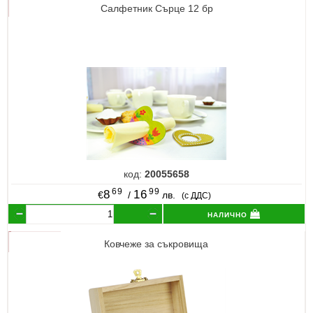
Салфетник Сърце 12 бр
код:
20055658
69
99
8
16
€
/
лв.
(с ДДС)
налично
Ковчеже за съкровища