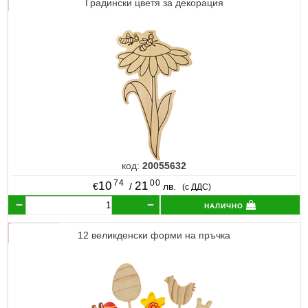
Градински цветя за декорация
код:
20055632
74
00
10
21
€
/
лв.
(с ДДС)
налично
12 великденски форми на пръчка