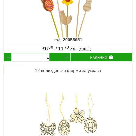
код:
20055651
00
73
6
11
€
/
лв.
(с ДДС)
налично
12 великденски форми за украса