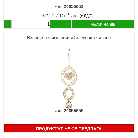
код:
20055653
67
00
7
15
€
/
лв.
(с ДДС)
налично
Висящи великденски яйца за оцветяване
код:
20055655
ПРОДУКТЪТ НЕ СЕ ПРЕДЛАГА