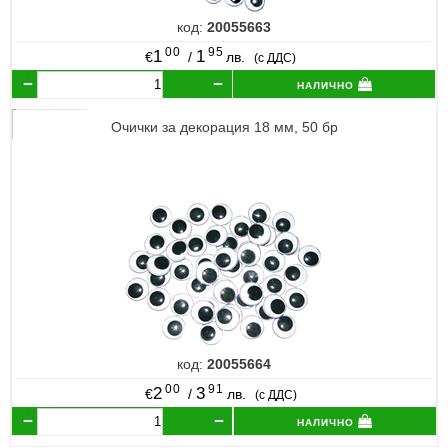
код:
20055663
00
95
1
1
€
/
лв.
(с ДДС)
налично
Очички за декорация 18 мм, 50 бр
код:
20055664
00
91
2
3
€
/
лв.
(с ДДС)
налично