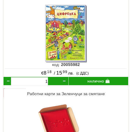
код:
20055982
18
99
8
15
€
/
лв.
(с ДДС)
налично
Работни карти за Зеленчуци за смятане