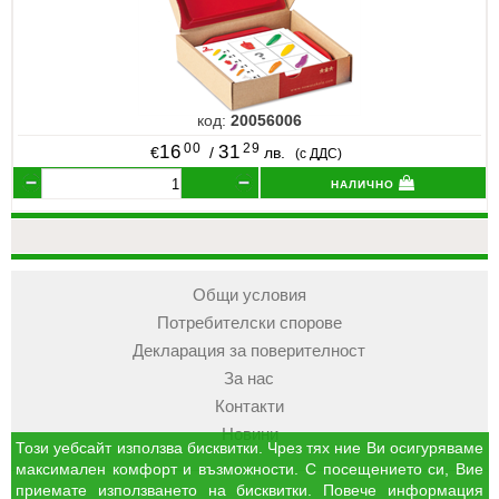
код:
20056006
00
29
16
31
€
/
лв.
(с ДДС)
налично
Общи условия
Потребителски спорове
Декларация за поверителност
За нас
Контакти
Новини
Този уебсайт използва бисквитки. Чрез тях ние Ви осигуряваме
максимален комфорт и възможности. С посещението си, Вие
приемате използването на бисквитки. Повече информация