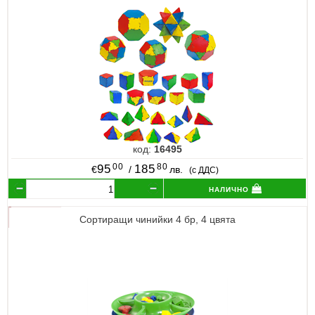
код:
16495
00
80
95
185
€
/
лв.
(с ДДС)
налично
Сортиращи чинийки 4 бр, 4 цвята