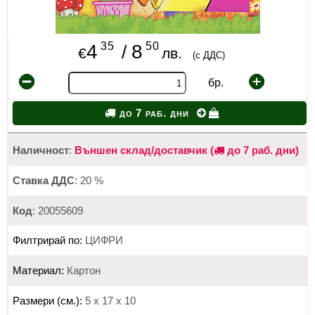
35
50
4
8
/
€
лв.
(с ДДС)
бр.
до 7 раб. дни
Наличност
:
Външен склад/доставчик (
до 7 раб. дни)
Ставка ДДС
: 20 %
Код
: 20055609
Филтрирай по:
ЦИФРИ
Материал:
Картон
Размери (см.):
5 х 17 х 10