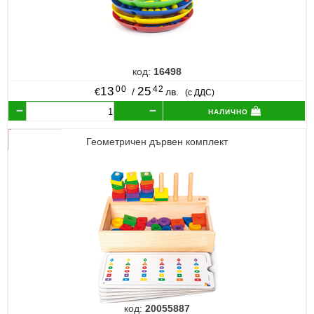
код:
16498
00
42
13
25
€
/
лв.
(с ДДС)
налично
Геометричен дървен комплект
код:
20055887