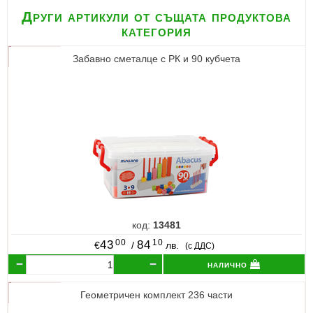
Други артикули от същата продуктова
категория
Забавно сметалце с РК и 90 кубчета
код:
13481
00
10
43
84
€
/
лв.
(с ДДС)
налично
Геометричен комплект 236 части