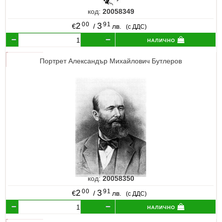
код:
20058349
00
91
2
3
€
/
лв.
(с ДДС)
налично
Портрет Александър Михайлович Бутлеров
код:
20058350
00
91
2
3
€
/
лв.
(с ДДС)
налично