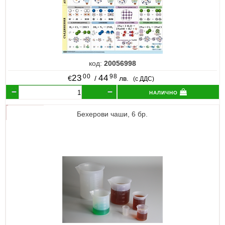
код:
20056998
00
98
23
44
€
/
лв.
(с ДДС)
налично
Бехерови чаши, 6 бр.