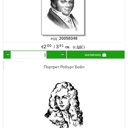
код:
20058348
00
91
2
3
€
/
лв.
(с ДДС)
налично
Портрет Робърт Бойл