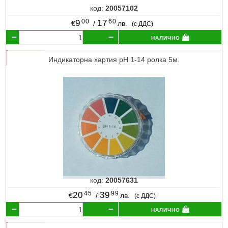
код:
20057102
00
60
9
17
€
/
лв.
(с ДДС)
налично
Индикаторна хартия pH 1-14 ролка 5м.
код:
20057631
45
99
20
39
€
/
лв.
(с ДДС)
налично