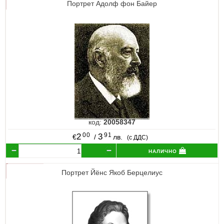
Портрет Адолф фон Байер
код:
20058347
00
91
2
3
€
/
лв.
(с ДДС)
налично
Портрет Йёнс Якоб Берцелиус