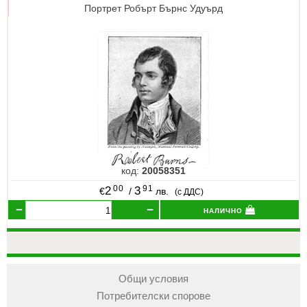
Портрет Робърт Бърнс Удуърд
код:
20058351
00
91
2
3
€
/
лв.
(с ДДС)
налично
Общи условия
Потребителски спорове