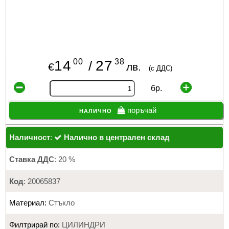
00
38
14
27
/
€
лв.
(с ДДС)
бр.
налично
поръчай
Наличност
:
Налично в централен склад
Ставка ДДС
: 20 %
Код
: 20065837
Материал:
Стъкло
Филтрирай по:
ЦИЛИНДРИ