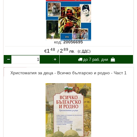
код:
20056695
48
89
1
2
€
/
лв.
(с ДДС)
до 7 раб. дни
Христоматия за деца - Всичко българско и родно - Част 1