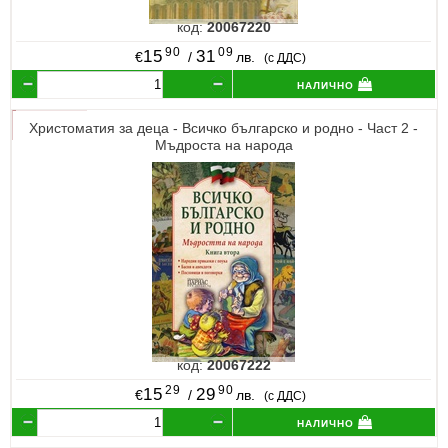
код:
20067220
90
09
15
31
€
/
лв.
(с ДДС)
налично
Христоматия за деца - Всичко българско и родно - Част 2 -
Мъдроста на народа
код:
20067222
29
90
15
29
€
/
лв.
(с ДДС)
налично