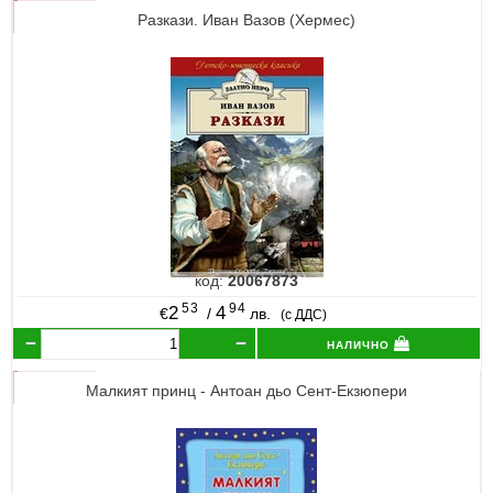
Разкази. Иван Вазов (Хермес)
код:
20067873
53
94
2
4
€
/
лв.
(с ДДС)
налично
Малкият принц - Антоан дьо Сент-Екзюпери