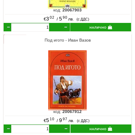
код:
20067903
02
90
3
5
€
/
лв.
(с ДДС)
налично
Под игото - Иван Вазов
код:
20067912
10
97
5
9
€
/
лв.
(с ДДС)
налично