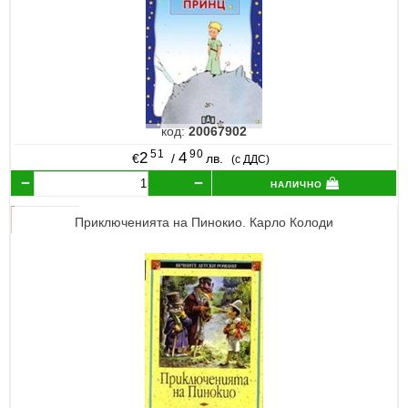
код:
20067902
51
90
2
4
€
/
лв.
(с ДДС)
налично
Приключенията на Пинокио. Карло Колоди