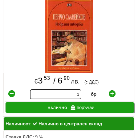
ИЗКУСТВА
СПОРТ
МЕБЕЛИ И ОБОРУДВАНЕ
КАНЦЕЛАРСКИ МАТЕРИАЛИ
КНИГИ И УЧЕБНИЦИ
БДП
53
90
3
6
/
€
лв.
(с ДДС)
НОВИ
бр.
ПРОМОЦИИ
налично
поръчай
S.T.E.M.
Наличност
:
Налично в централен склад
ИНСТРУМЕНТИ
Ставка ДДС
: 9 %