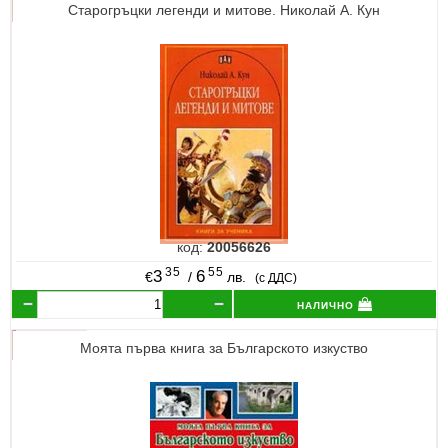
Старогръцки легенди и митове. Николай A. Кун
код:
20056626
35
55
3
6
€
/
лв.
(с ДДС)
налично
Моята първа книга за Българското изкуство