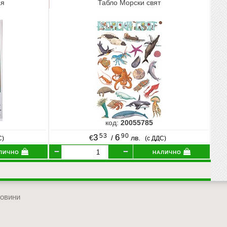
ая
Табло Морски свят
код:
20055785
53
90
3
6
€
/
лв.
С)
(с ДДС)
лично
налично
овини
отиди в началото на сайта