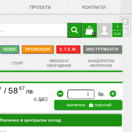
ПРОЕКТИ
КОНТАКТИ
€
Кошницата
Профил
0
EUR
@
НОВИ
ПРОМОЦИИ
S.T.E.M.
ИНСТРУМЕНТИ
е празна
Face
МЕБЕЛИ И
КАНЦЕЛАРСКИ
СПОРТ
ОБОРУДВАНЕ
МАТЕРИАЛИ
0
67
58
/
лв.
бр.
(с ДДС)
налично
поръчай
Налично в централен склад