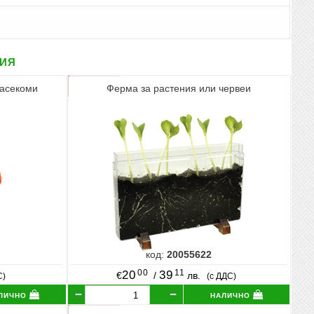
рия
насекоми
Ферма за растения или червеи
код:
20055622
00
11
20
39
€
/
лв.
С)
(с ДДС)
лично
налично