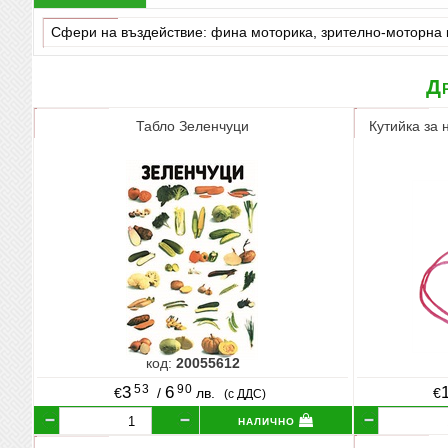
Сфери на въздействие: фина моторика, зрително-моторна 
Др
Табло Зеленчуци
Кутийка за
код:
20055612
53
90
3
6
€
/
лв.
€
(с ДДС)
налично