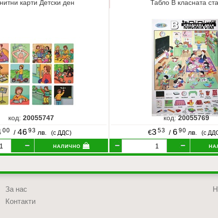
нитни карти Детски ден
Табло В класната ст
код:
20055747
код:
20055769
00
93
53
90
4
46
3
6
/
лв.
€
/
лв.
(с ДДС)
(с ДД
налично
на
За нас
Н
Контакти