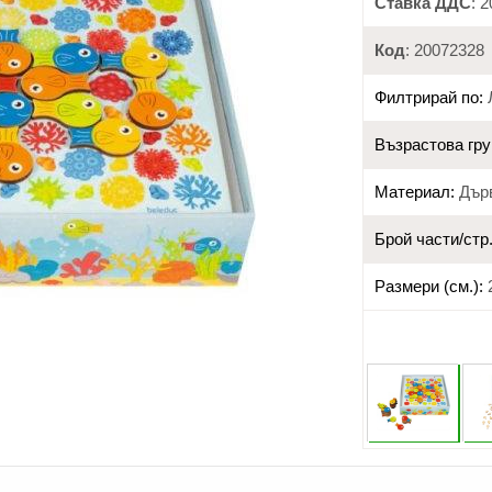
Ставка ДДС
: 
Код
: 20072328
Филтрирай по:
Възрастова гру
Материал:
Дърв
Брой части/стр.
Размери (см.):
2