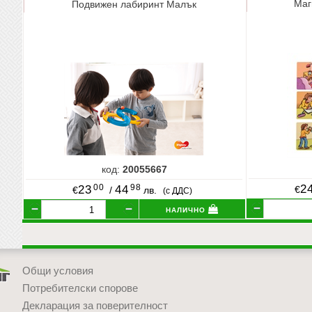
Маг
Подвижен лабиринт Малък
код:
20055667
00
98
2
23
44
€
€
/
лв.
(с ДДС)
налично
Общи условия
Потребителски спорове
Декларация за поверителност