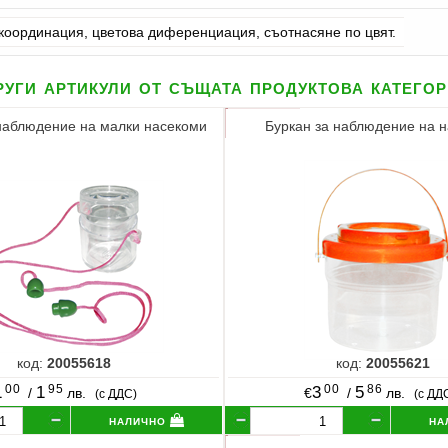
координация, цветова диференциация, съотнасяне по цвят.
уги артикули от същата продуктова катего
 наблюдение на малки насекоми
Буркан за наблюдение на 
код:
20055618
код:
20055621
00
95
00
86
1
1
3
5
/
лв.
€
/
лв.
(с ДДС)
(с ДД
налично
на