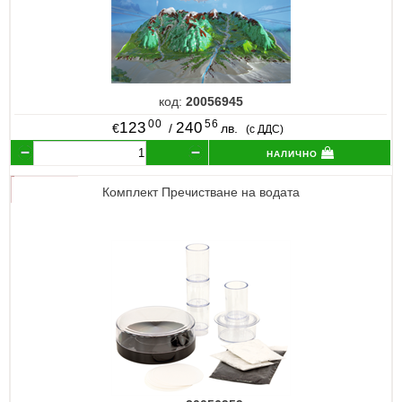
код:
20056945
00
56
123
240
€
/
лв.
(с ДДС)
налично
Комплект Пречистване на водата