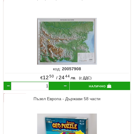
код:
20057908
50
44
12
24
€
/
лв.
(с ДДС)
налично
Пъзел Европа - Държави 58 части