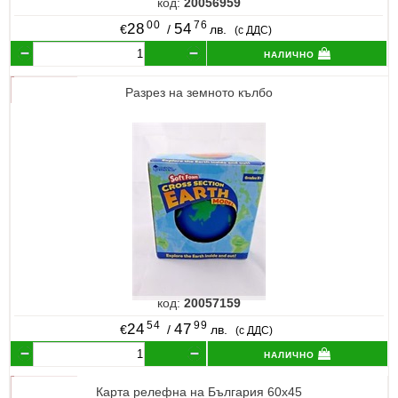
код:
20056959
00
76
28
54
€
/
лв.
(с ДДС)
налично
Разрез на земното кълбо
код:
20057159
54
99
24
47
€
/
лв.
(с ДДС)
налично
Карта релефна на България 60х45