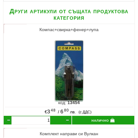
Други артикули от същата продуктова
категория
Компас+свирка+фенер+лупа
код:
13454
48
80
3
6
€
/
лв.
(с ДДС)
налично
Комплект направи си Вулкан