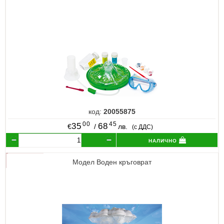
код:
20055875
00
45
35
68
€
/
лв.
(с ДДС)
налично
Модел Воден кръговрат