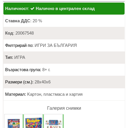
Наличност
:
Налично в централен склад
Ставка ДДС
: 20 %
Код
: 20067548
Филтрирай по:
ИГРИ ЗА БЪЛГАРИЯ
Тип:
ИГРА
Възрастова група:
8+ г.
Размери (см.):
28х40х6
Материал:
Kapтoн, плacтмaca и xapтия
Галерия снимки