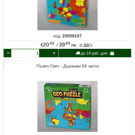
код:
20058107
40
89
20
39
€
/
лв.
(с ДДС)
до 14 раб. дни
Пъзел Свят - Държави 68 части