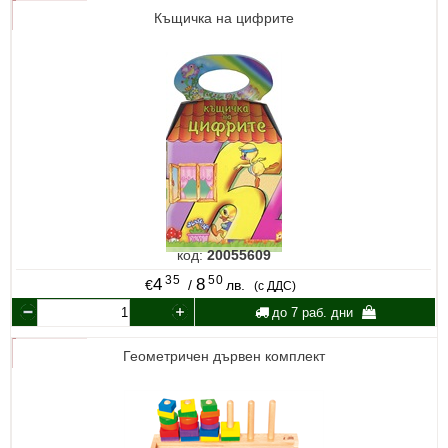
Къщичка на цифрите
код:
20055609
35
50
4
8
€
/
лв.
(с ДДС)
до 7 раб. дни
Геометричен дървен комплект