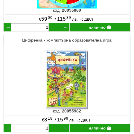
код:
20055889
00
39
59
115
€
/
лв.
(с ДДС)
налично
Цифренка - компютърна образователна игра
код:
20055982
18
99
8
15
€
/
лв.
(с ДДС)
налично