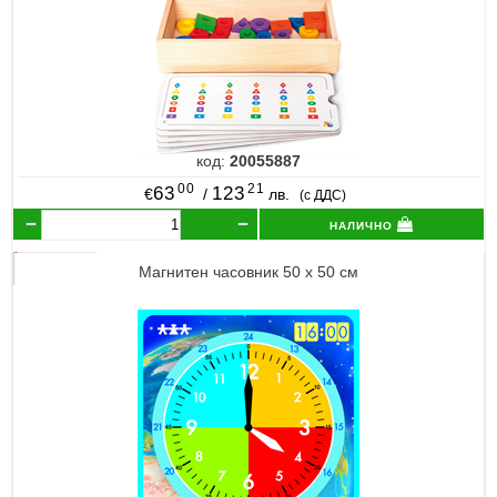
код:
20055887
00
21
63
123
€
/
лв.
(с ДДС)
налично
Магнитен часовник 50 х 50 см