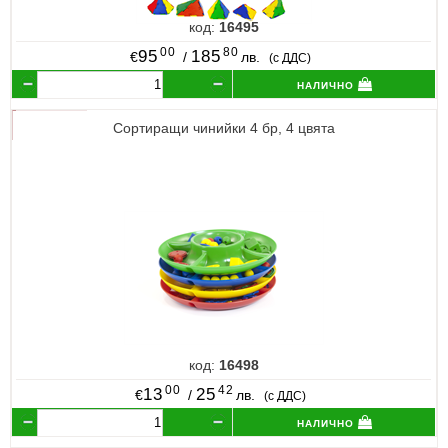
код:
16495
00
80
95
185
€
/
лв.
(с ДДС)
налично
Сортиращи чинийки 4 бр, 4 цвята
код:
16498
00
42
13
25
€
/
лв.
(с ДДС)
налично