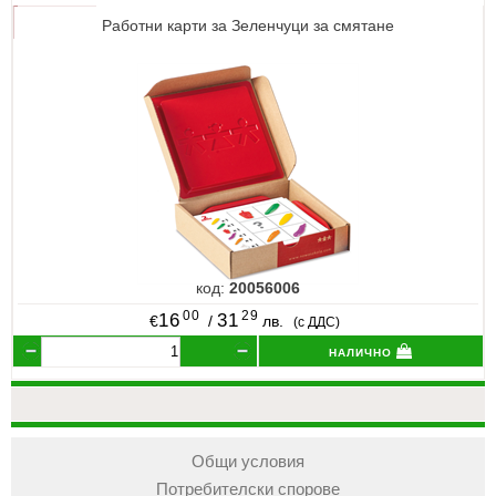
Работни карти за Зеленчуци за смятане
код:
20056006
00
29
16
31
€
/
лв.
(с ДДС)
налично
Общи условия
Потребителски спорове