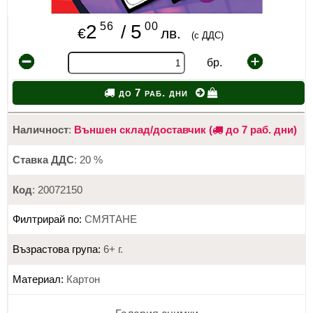
56
00
2
5
/
€
лв.
(с ДДС)
бр.
до 7 раб. дни
Наличност
:
Външен склад/доставчик (
до 7 раб. дни)
Ставка ДДС
: 20 %
Код
: 20072150
Филтрирай по:
СМЯТАНЕ
Възрастова група:
6+ г.
Материал:
Картон