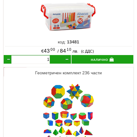
код:
13481
00
10
43
84
€
/
лв.
(с ДДС)
налично
Геометричен комплект 236 части