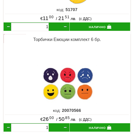
код:
51707
00
51
11
21
€
/
лв.
(с ДДС)
налично
Торбички Емоции комплект 6 бр.
код:
20070566
00
85
26
50
€
/
лв.
(с ДДС)
налично