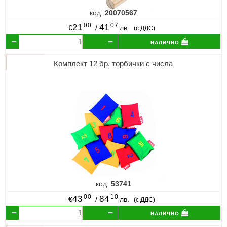
код:
20070567
00
07
21
41
€
/
лв.
(с ДДС)
налично
Комплект 12 бр. торбички с числа
код:
53741
00
10
43
84
€
/
лв.
(с ДДС)
налично