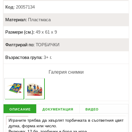
Код
: 20057134
Материал:
Пластмаса
Размери (см.):
49 х 61 х 9
Филтрирай по:
ТОРБИЧКИ
Възрастова група:
3+ г.
Галерия снимки
описание
документация
видео
Играчите трябва да хвърлят торбичката в съответния цвят
дупка, форма или число.
Включва: 12 бр. торбички и борд за игра.