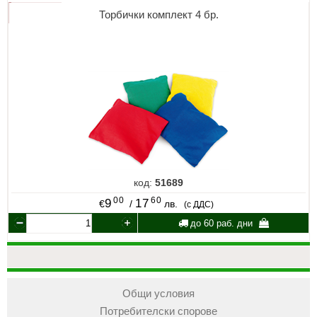
Торбички комплект 4 бр.
код:
51689
00
60
9
17
€
/
лв.
(с ДДС)
до 60 раб. дни
Общи условия
Потребителски спорове