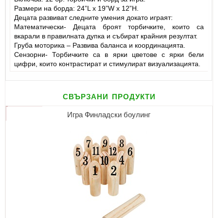
Размери на борда: 24”L x 19”W x 12”H.
Децата развиват следните умения докато играят:
Математически- Децата броят торбичките, които са
вкарали в правилната дупка и събират крайния резултат.
Груба моторика – Развива баланса и координацията.
Сензорни- Торбичките са в ярки цветове с ярки бели
цифри, които контрастират и стимулират визуализацията.
свързани продукти
Игра Финладски боулинг