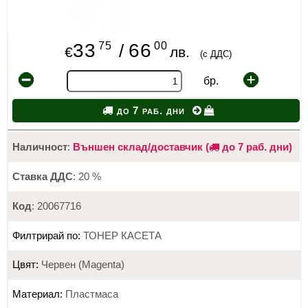
75
00
33
66
/
€
лв.
(с ДДС)
бр.
до 7 раб. дни
Наличност
:
Външен склад/доставчик (
до 7 раб. дни)
Ставка ДДС
: 20 %
Код
: 20067716
Филтрирай по:
ТОНЕР КАСЕТА
Цвят:
Червен (Magenta)
Материал:
Пластмаса