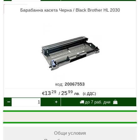
Барабанна касета Черна / Black Brother HL 2030
код:
20067553
29
99
13
25
€
/
лв.
(с ДДС)
до 7 раб. дни
Общи условия