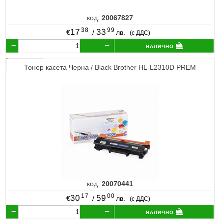
код:
20067827
38
99
17
33
€
/
лв.
(с ДДС)
налично
Тонер касета Черна / Black Brother HL-L2310D PREM
код:
20070441
17
00
30
59
€
/
лв.
(с ДДС)
налично