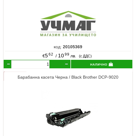
код:
20105369
62
99
5
10
€
/
лв.
(с ДДС)
налично
Барабанна касета Черна / Black Brother DCP-9020