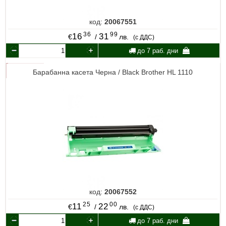
код:
20067551
36
99
16
31
€
/
лв.
(с ДДС)
до 7 раб. дни
Барабанна касета Черна / Black Brother HL 1110
код:
20067552
25
00
11
22
€
/
лв.
(с ДДС)
до 7 раб. дни