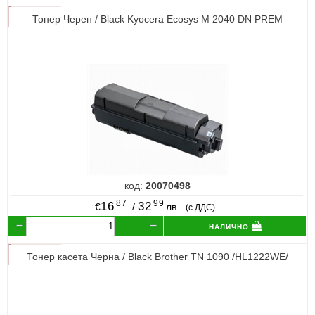
Тонер Черен / Black Kyocera Ecosys M 2040 DN PREM
код:
20070498
87
99
16
32
€
/
лв.
(с ДДС)
налично
Тонер касета Черна / Black Brother TN 1090 /HL1222WE/