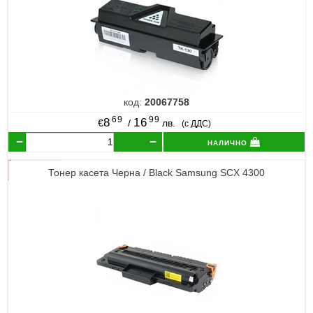
код:
20067758
69
99
8
16
€
/
лв.
(с ДДС)
налично
Тонер касета Черна / Black Samsung SCX 4300