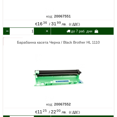
код:
20067551
36
99
16
31
€
/
лв.
(с ДДС)
до 7 раб. дни
Барабанна касета Черна / Black Brother HL 1110
код:
20067552
25
00
11
22
€
/
лв.
(с ДДС)