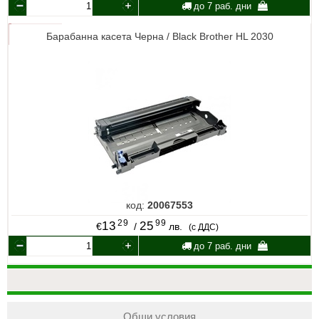
до 7 раб. дни
Барабанна касета Черна / Black Brother HL 2030
код:
20067553
29
99
13
25
€
/
лв.
(с ДДС)
до 7 раб. дни
Общи условия