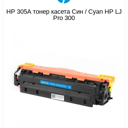
HP 305A тонер касета Син / Cyan HP LJ
ИЗКУСТВА
Pro 300
СПОРТ
МЕБЕЛИ И ОБОРУДВАНЕ
КАНЦЕЛАРСКИ МАТЕРИАЛИ
КНИГИ И УЧЕБНИЦИ
БДП
НОВИ
ПРОМОЦИИ
S.T.E.M.
ИНСТРУМЕНТИ