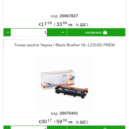
код:
20067827
38
99
17
33
€
/
лв.
(с ДДС)
налично
Тонер касета Черна / Black Brother HL-L2310D PREM
код:
20070441
17
00
30
59
€
/
лв.
(с ДДС)