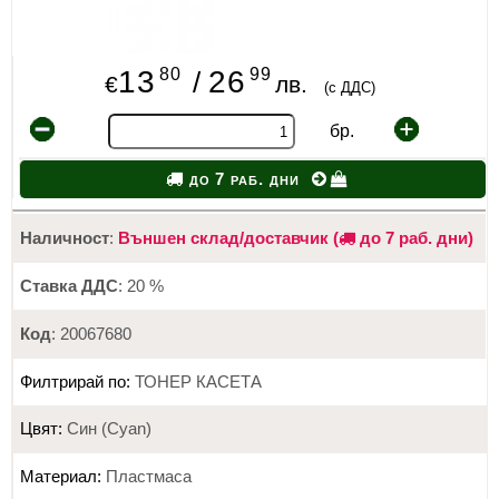
80
99
13
26
/
€
лв.
(с ДДС)
бр.
до 7 раб. дни
Наличност
:
Външен склад/доставчик (
до 7 раб. дни)
Ставка ДДС
: 20 %
Код
: 20067680
Филтрирай по:
ТОНЕР КАСЕТА
Цвят:
Син (Cyan)
Материал:
Пластмаса