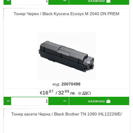
налично
Тонер Черен / Black Kyocera Ecosys M 2040 DN PREM
код:
20070498
87
99
16
32
€
/
лв.
(с ДДС)
налично
Тонер касета Черна / Black Brother TN 1090 /HL1222WE/