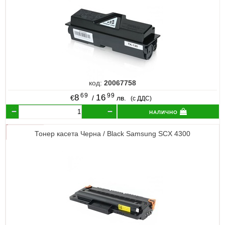
код:
20067758
69
99
8
16
€
/
лв.
(с ДДС)
налично
Тонер касета Черна / Black Samsung SCX 4300