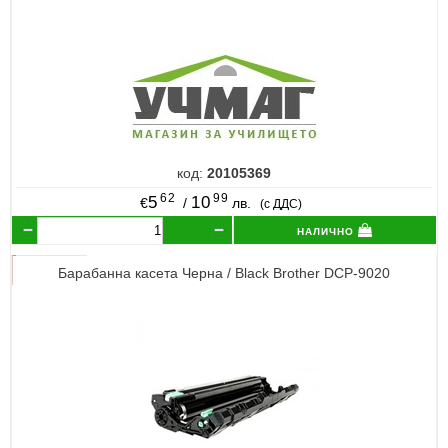
код:
20105369
62
99
5
10
€
/
лв.
(с ДДС)
налично
Барабанна касета Черна / Black Brother DCP-9020