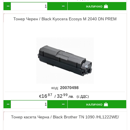
налично
Тонер Черен / Black Kyocera Ecosys M 2040 DN PREM
код:
20070498
87
99
16
32
€
/
лв.
(с ДДС)
налично
Тонер касета Черна / Black Brother TN 1090 /HL1222WE/