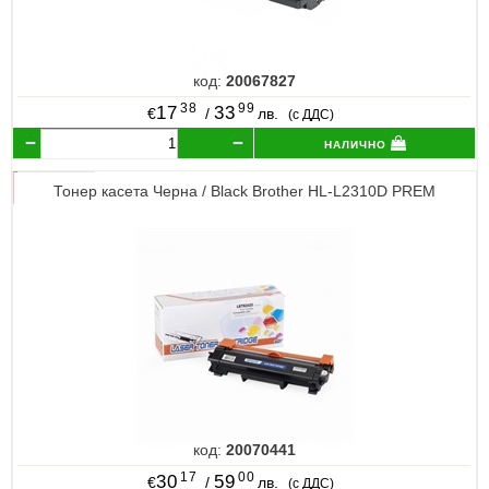
код:
20067827
38
99
17
33
€
/
лв.
(с ДДС)
налично
Тонер касета Черна / Black Brother HL-L2310D PREM
код:
20070441
17
00
30
59
€
/
лв.
(с ДДС)