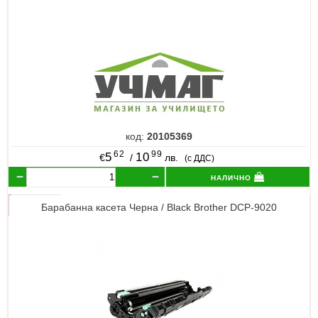
код:
20105369
62
99
5
10
€
/
лв.
(с ДДС)
налично
Барабанна касета Черна / Black Brother DCP-9020