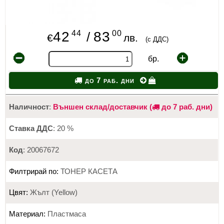
44
00
42
83
/
€
лв.
(с ДДС)
бр.
до 7 раб. дни
Наличност
:
Външен склад/доставчик (
до 7 раб. дни)
Ставка ДДС
: 20 %
Код
: 20067672
Филтрирай по:
ТОНЕР КАСЕТА
Цвят:
Жълт (Yellow)
Материал:
Пластмаса