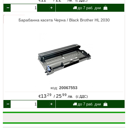
(с ДДС)
до 7 раб. дни
Барабанна касета Черна / Black Brother HL 2030
код:
20067553
29
99
13
25
€
/
лв.
(с ДДС)
до 7 раб. дни