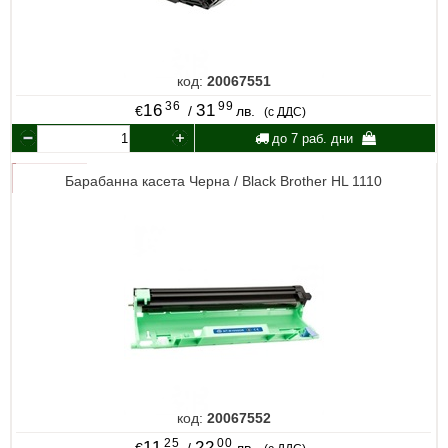
код:
20067551
36
99
16
31
€
/
лв.
(с ДДС)
до 7 раб. дни
Барабанна касета Черна / Black Brother HL 1110
код:
20067552
25
00
11
22
€
/
лв.