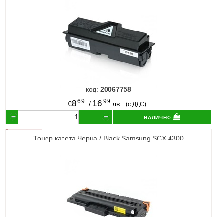
код:
20067758
69
99
8
16
€
/
лв.
(с ДДС)
налично
Тонер касета Черна / Black Samsung SCX 4300