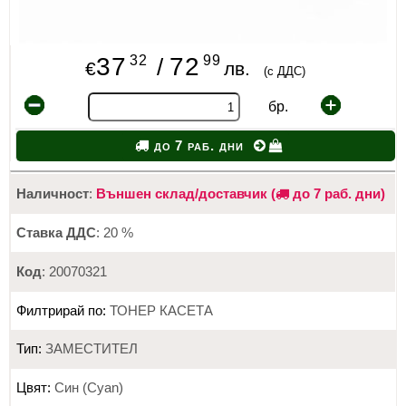
32
99
37
72
/
€
лв.
(с ДДС)
бр.
до 7 раб. дни
Наличност
:
Външен склад/доставчик (
до 7 раб. дни)
Ставка ДДС
: 20 %
Код
: 20070321
Филтрирай по:
ТОНЕР КАСЕТА
Тип:
ЗАМЕСТИТЕЛ
Цвят:
Син (Cyan)