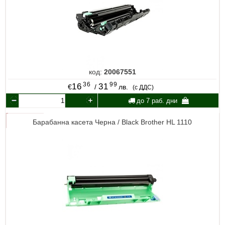
код:
20067551
36
99
16
31
€
/
лв.
(с ДДС)
до 7 раб. дни
Барабанна касета Черна / Black Brother HL 1110