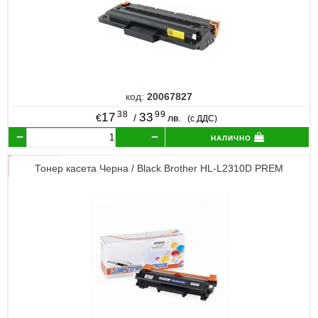
код:
20067827
38
99
17
33
€
/
лв.
(с ДДС)
налично
Тонер касета Черна / Black Brother HL-L2310D PREM