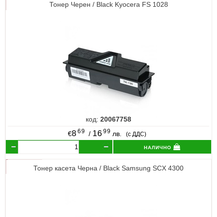
Тонер Черен / Black Kyocera FS 1028
код:
20067758
69
99
8
16
€
/
лв.
(с ДДС)
налично
Тонер касета Черна / Black Samsung SCX 4300