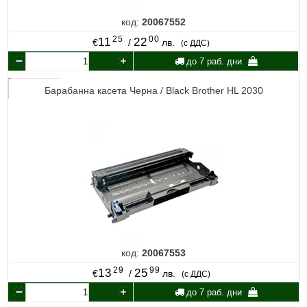
код:
20067552
25
00
11
22
€
/
лв.
(с ДДС)
до 7 раб. дни
Барабанна касета Черна / Black Brother HL 2030
код:
20067553
29
99
13
25
€
/
лв.
(с ДДС)
до 7 раб. дни