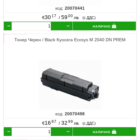
код:
20070441
17
00
30
59
€
/
лв.
(с ДДС)
налично
Тонер Черен / Black Kyocera Ecosys M 2040 DN PREM
код:
20070498
87
99
16
32
€
/
лв.
(с ДДС)
налично