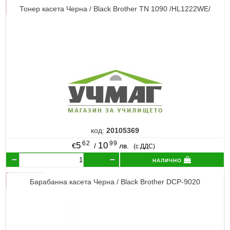
Тонер касета Черна / Black Brother TN 1090 /HL1222WE/
код:
20105369
62
99
5
10
€
/
лв.
(с ДДС)
налично
Барабанна касета Черна / Black Brother DCP-9020