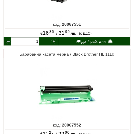
код:
20067551
36
99
16
31
€
/
лв.
(с ДДС)
до 7 раб. дни
Барабанна касета Черна / Black Brother HL 1110
код:
20067552
25
00
11
22
€
/
лв.