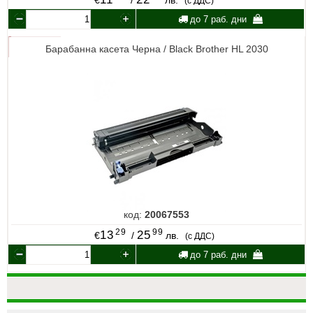
(с ДДС)
до 7 раб. дни
Барабанна касета Черна / Black Brother HL 2030
код:
20067553
29
99
13
25
€
/
лв.
(с ДДС)
до 7 раб. дни