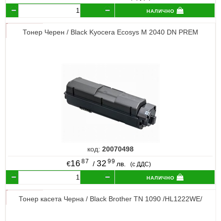
налично
Тонер Черен / Black Kyocera Ecosys M 2040 DN PREM
код:
20070498
87
99
16
32
€
/
лв.
(с ДДС)
налично
Тонер касета Черна / Black Brother TN 1090 /HL1222WE/