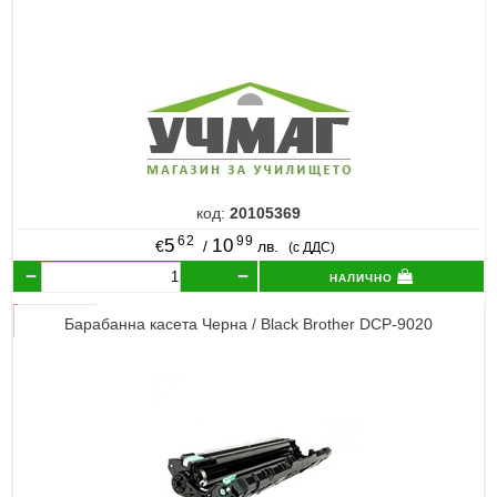
код:
20105369
62
99
5
10
€
/
лв.
(с ДДС)
налично
Барабанна касета Черна / Black Brother DCP-9020