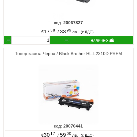
код:
20067827
38
99
17
33
€
/
лв.
(с ДДС)
налично
Тонер касета Черна / Black Brother HL-L2310D PREM
код:
20070441
17
00
30
59
€
/
лв.
(с ДДС)