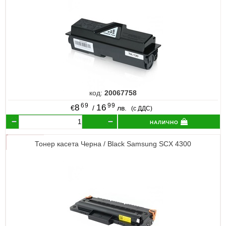
код:
20067758
69
99
8
16
€
/
лв.
(с ДДС)
налично
Тонер касета Черна / Black Samsung SCX 4300