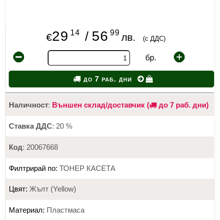
14
99
29
56
/
€
лв.
(с ДДС)
бр.
до 7 раб. дни
Наличност
:
Външен склад/доставчик (
до 7 раб. дни)
Ставка ДДС
: 20 %
Код
: 20067668
Филтрирай по:
ТОНЕР КАСЕТА
Цвят:
Жълт (Yellow)
Материал:
Пластмаса