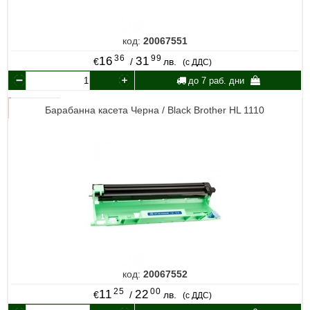
код:
20067551
36
99
16
31
€
/
лв.
(с ДДС)
до 7 раб. дни
Барабанна касета Черна / Black Brother HL 1110
код:
20067552
25
00
11
22
€
/
лв.
(с ДДС)