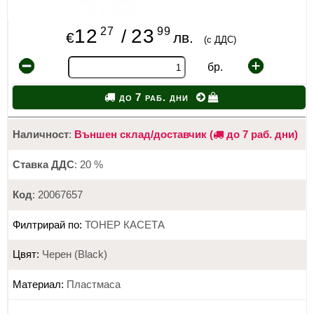
27
99
12
23
/
€
лв.
(с ДДС)
бр.
до 7 раб. дни
Наличност
:
Външен склад/доставчик (
до 7 раб. дни)
Ставка ДДС
: 20 %
Код
: 20067657
Филтрирай по:
ТОНЕР КАСЕТА
Цвят:
Черен (Black)
Материал:
Пластмаса