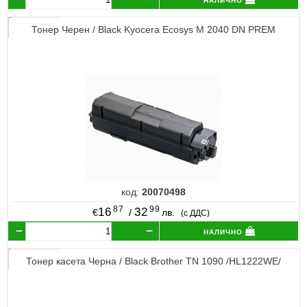
Тонер Черен / Black Kyocera Ecosys M 2040 DN PREM
код:
20070498
87
99
16
32
€
/
лв.
(с ДДС)
налично
Тонер касета Черна / Black Brother TN 1090 /HL1222WE/