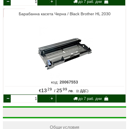
до 7 раб. дни
Барабанна касета Черна / Black Brother HL 2030
код:
20067553
29
99
13
25
€
/
лв.
(с ДДС)
до 7 раб. дни
Общи условия