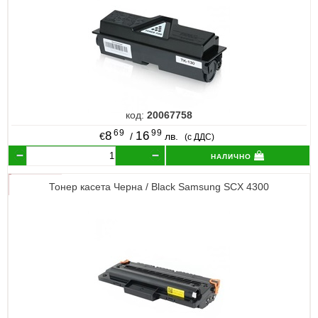
код:
20067758
69
99
8
16
€
/
лв.
(с ДДС)
налично
Тонер касета Черна / Black Samsung SCX 4300