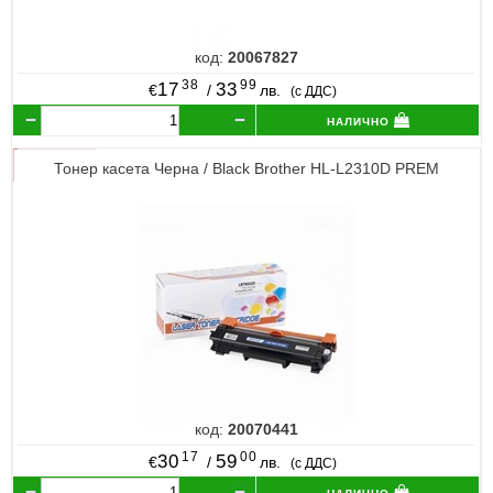
код:
20067827
38
99
17
33
€
/
лв.
(с ДДС)
налично
Тонер касета Черна / Black Brother HL-L2310D PREM
код:
20070441
17
00
30
59
€
/
лв.
(с ДДС)
налично