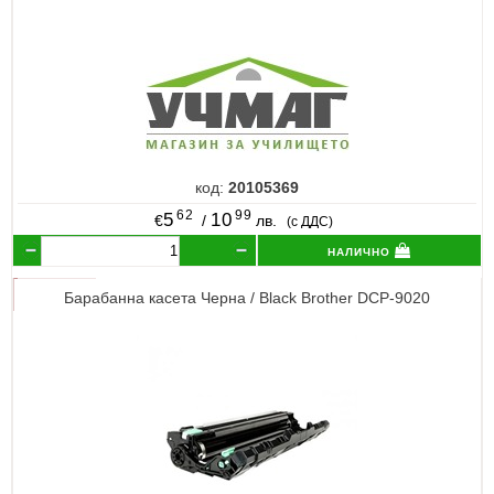
код:
20105369
62
99
5
10
€
/
лв.
(с ДДС)
налично
Барабанна касета Черна / Black Brother DCP-9020