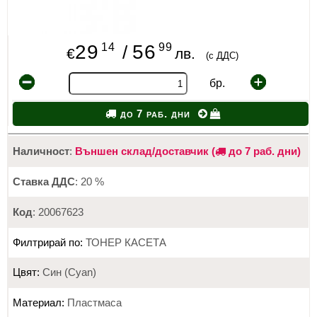
14
99
29
56
/
€
лв.
(с ДДС)
бр.
до 7 раб. дни
Наличност
:
Външен склад/доставчик (
до 7 раб. дни)
Ставка ДДС
: 20 %
Код
: 20067623
Филтрирай по:
ТОНЕР КАСЕТА
Цвят:
Син (Cyan)
Материал:
Пластмаса