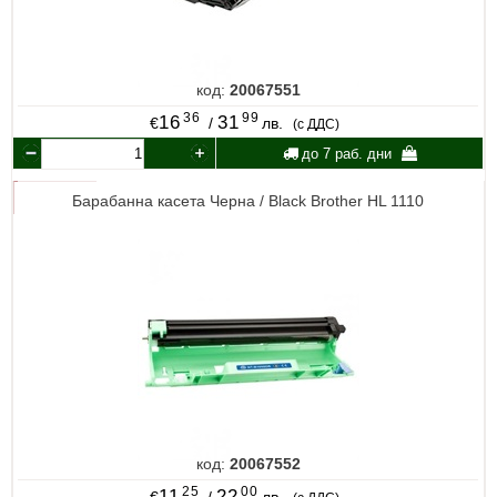
код:
20067551
36
99
16
31
€
/
лв.
(с ДДС)
до 7 раб. дни
Барабанна касета Черна / Black Brother HL 1110
код:
20067552
25
00
11
22
€
/
лв.