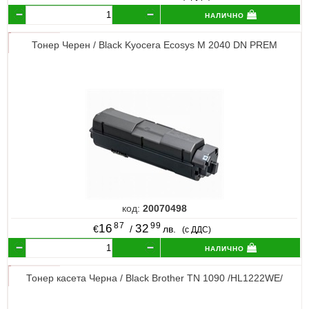
налично
Тонер Черен / Black Kyocera Ecosys M 2040 DN PREM
код:
20070498
87
99
16
32
€
/
лв.
(с ДДС)
налично
Тонер касета Черна / Black Brother TN 1090 /HL1222WE/