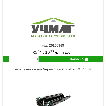
код:
20105369
62
99
5
10
€
/
лв.
(с ДДС)
налично
Барабанна касета Черна / Black Brother DCP-9020