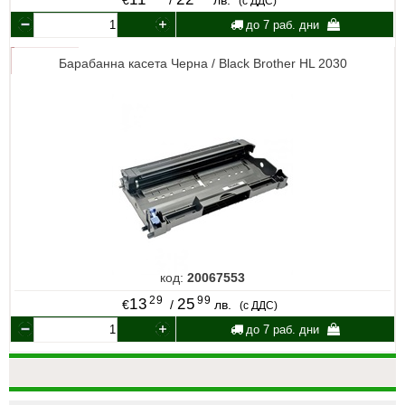
(с ДДС)
до 7 раб. дни
Барабанна касета Черна / Black Brother HL 2030
код:
20067553
29
99
13
25
€
/
лв.
(с ДДС)
до 7 раб. дни