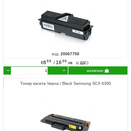
код:
20067758
69
99
8
16
€
/
лв.
(с ДДС)
налично
Тонер касета Черна / Black Samsung SCX 4300