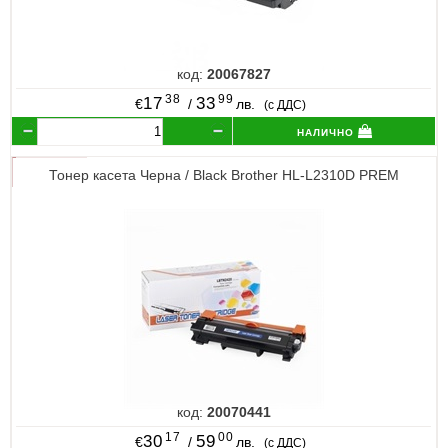
код:
20067827
38
99
17
33
€
/
лв.
(с ДДС)
налично
Тонер касета Черна / Black Brother HL-L2310D PREM
код:
20070441
17
00
30
59
€
/
лв.
(с ДДС)