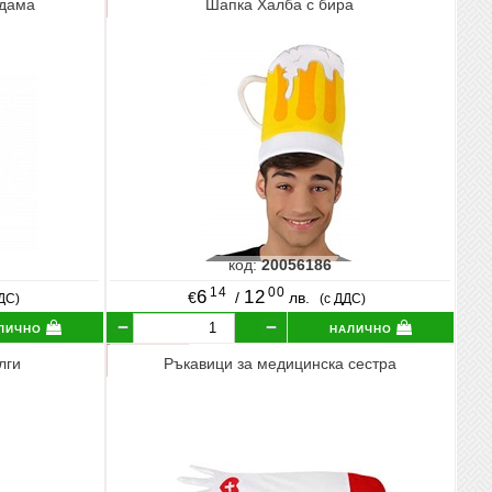
 дама
Шапка Халба с бира
код:
20056186
14
00
6
12
€
/
лв.
ДДС)
(с ДДС)
лично
налично
лги
Ръкавици за медицинска сестра