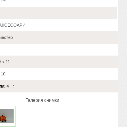
20 %
АКСЕСОАРИ
иестер
 х 11
10
па:
4+ г.
Галерия снимки