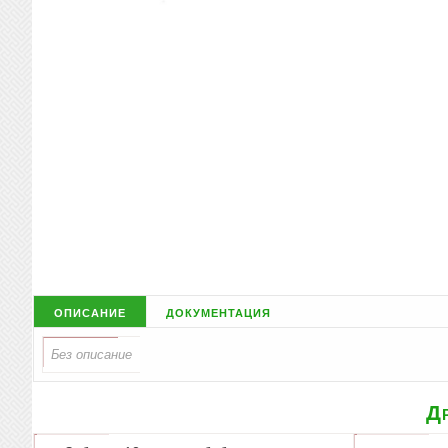
описание
документация
Др