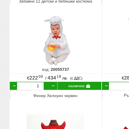
Забавни 12 детски и бебешки костюма
код:
20055737
00
19
222
434
2
€
/
лв.
€
(с ДДС)
налично
Ръ
Фенер Хелоуин червен