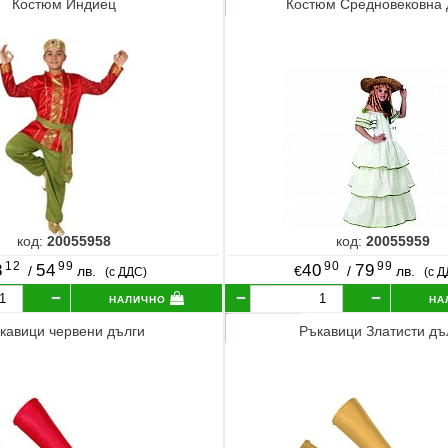
Костюм Индиец
Костюм Средновековна
код:
20055958
код:
20055959
12
99
90
99
8
54
40
79
/
лв.
€
/
лв.
(с ДДС)
(с 
налично
на
кавици червени дълги
Ръкавици Златисти дъ