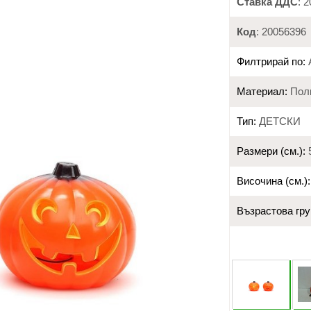
Ставка ДДС
: 
Код
: 20056396
Филтрирай по:
Материал:
Пол
Тип:
ДЕТСКИ
Размери (см.):
5
Височина (см.):
Възрастова гру