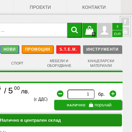
ПРОЕКТИ
КОНТАКТИ
€
Кошницата
Профил
0
EUR
@
НОВИ
ПРОМОЦИИ
S.T.E.M.
ИНСТРУМЕНТИ
е празна
Face
МЕБЕЛИ И
КАНЦЕЛАРСКИ
СПОРТ
ОБОРУДВАНЕ
МАТЕРИАЛИ
6
00
5
/
лв.
бр.
(с ДДС)
налично
поръчай
Налично в централен склад