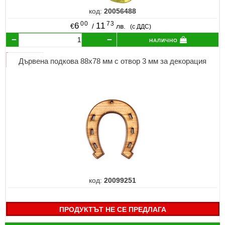
код:
20056488
00
73
6
11
€
/
лв.
(с ДДС)
налично
Дървена подкова 88x78 мм с отвор 3 мм за декорация
код:
20099251
ПРОДУКТЪТ НЕ СЕ ПРЕДЛАГА