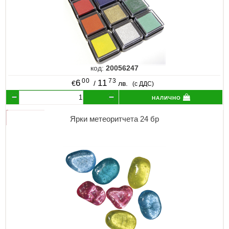
код:
20056247
00
73
6
11
€
/
лв.
(с ДДС)
налично
Ярки метеоритчета 24 бр