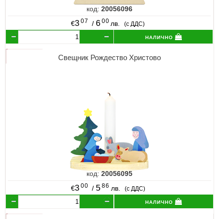
код:
20056096
07
00
3
6
€
/
лв.
(с ДДС)
налично
Свещник Рождество Христово
код:
20056095
00
86
3
5
€
/
лв.
(с ДДС)
налично