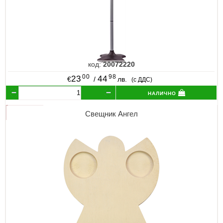
код:
20072220
00
98
23
44
€
/
лв.
(с ДДС)
налично
Свещник Ангел