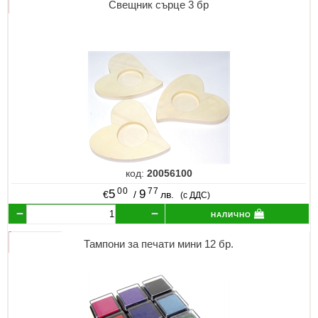
Свещник сърце 3 бр
код:
20056100
00
77
5
9
€
/
лв.
(с ДДС)
налично
Тампони за печати мини 12 бр.