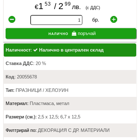
53
99
1
2
/
€
лв.
(с ДДС)
бр.
налично
поръчай
Наличност
:
Налично в централен склад
Ставка ДДС
: 20 %
Код
: 20055678
Тип:
ПРАЗНИЦИ / ХЕЛОУИН
Материал:
Пластмаса, метал
Размери (см.):
2,5 х 12,5; 6,7 х 12,5
Филтрирай по:
ДЕКОРАЦИЯ С ДР. МАТЕРИАЛИ