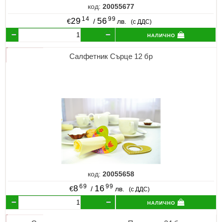
код:
20055677
14
99
29
56
€
/
лв.
(с ДДС)
налично
Салфетник Сърце 12 бр
код:
20055658
69
99
8
16
€
/
лв.
(с ДДС)
налично