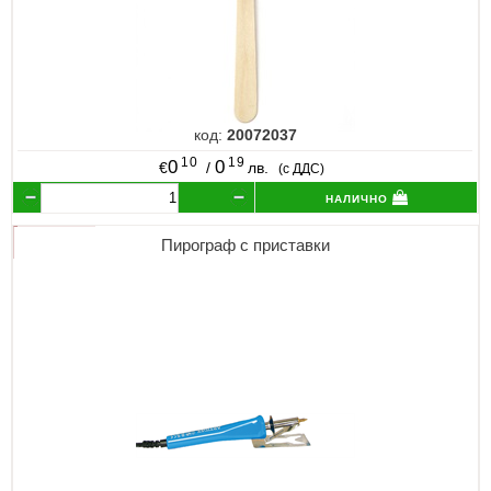
код:
20072037
10
19
0
0
€
/
лв.
(с ДДС)
налично
Пирограф с приставки