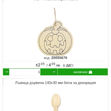
код:
20055679
05
00
2
4
€
/
лв.
(с ДДС)
налично
Лъжица дървена 140x30 мм бяла за декорация