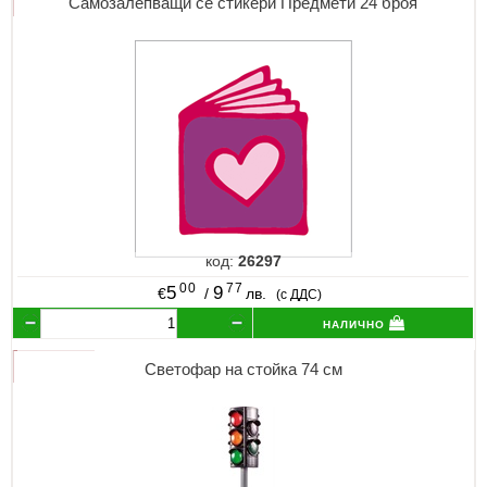
Самозалепващи се стикери Предмети 24 броя
код:
26297
00
77
5
9
€
/
лв.
(с ДДС)
налично
Светофар на стойка 74 см