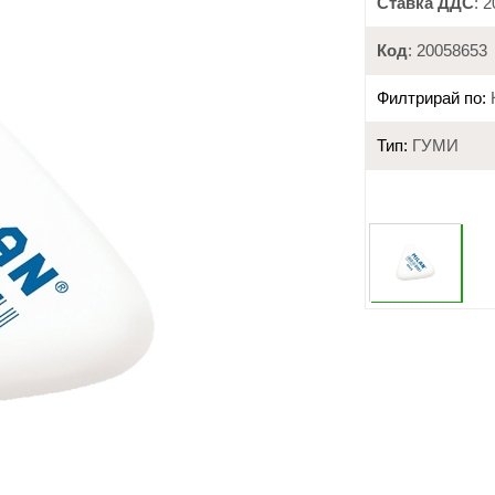
Ставка ДДС
: 
Код
: 20058653
Филтрирай по:
Тип:
ГУМИ