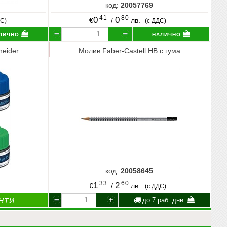
код:
20057769
41
80
0
0
€
/
лв.
ДС)
(с ДДС)
лично
налично
neider
Молив Faber-Castell HB с гума
код:
20058645
33
60
1
2
€
/
лв.
(с ДДС)
до 7 раб. дни
НТИ