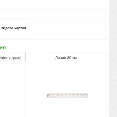
 видове хартия.
рия
eider 4 цвята
Линия 30 см.