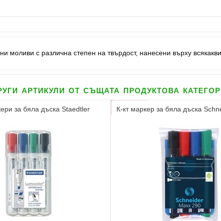
и моливи с различна степен на твърдост, нанесени върху всякакви
уги артикули от същата продуктова катего
ери за бяла дъска Staedtler
К-кт маркер за бяла дъска Schn