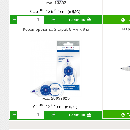
код:
13387
00
33
15
29
€
/
лв.
(с ДДС)
налично
Р
Мар
Коректор лента Starpak 5 мм х 8 м
код:
20057825
89
69
1
3
€
/
лв.
(с ДДС)
налично
Р