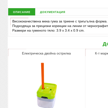
описание
документация
Висококачествена мека гума за триене с триъгълна форма.
Подходяща за прецизни корекции на линии от чернографитн
Размери на гуменото тяло: 3.9 x 3.4 x 0.9 cm.
Др
Електрическа двойна острилка
К-т марк