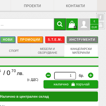
ПРОЕКТИ
КОНТАКТИ
€
Кошницата
Профил
0
EUR
@
НОВИ
ПРОМОЦИИ
S.T.E.M.
ИНСТРУМЕНТИ
е празна
Face
МЕБЕЛИ И
КАНЦЕЛАРСКИ
СПОРТ
ОБОРУДВАНЕ
МАТЕРИАЛИ
6
70
0
/
лв.
бр.
(с ДДС)
налично
поръчай
Налично в централен склад