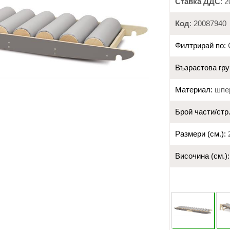
Ставка ДДС
: 
Код
: 20087940
Филтрирай по:
Възрастова гру
Материал:
шпе
Брой части/стр.
Размери (см.):
2
Височина (см.):