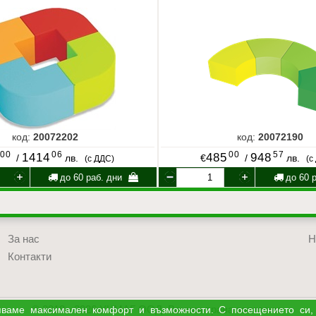
код:
20072202
код:
20072190
00
06
00
57
1414
485
948
/
лв.
€
/
лв.
(с ДДС)
(с
до 60 раб. дни
до 60 р
За нас
Н
Контакти
© 2018 - 2026 УЧМАГ ООД. Всички права запазени.
уряваме максимален комфорт и възможности. С посещението си,