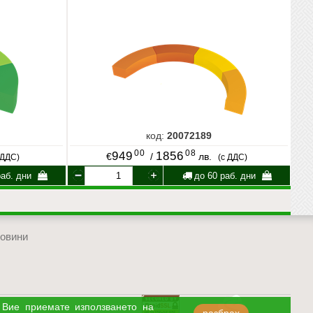
код:
20072189
00
08
949
1856
€
/
лв.
 ДДС)
(с ДДС)
аб. дни
до 60 раб. дни
овини
отиди в началото на сайта
 Вие приемате използването на