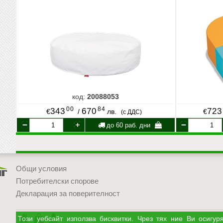
код:
20088053
00
84
343
670
723
€
/
лв.
€
(с ДДС)
до 60 раб. дни
Общи условия
Потребителски спорове
Декларация за поверителност
УЧМАГ
Кошница
Профил
Този уебсайт използва бисквитки. Чрез тях ние Ви осиг