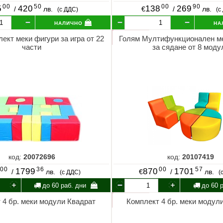
00
50
00
90
5
420
138
269
/
лв.
€
/
лв.
(с ДДС)
(с
налично
на
ект меки фигури за игра от 22
Голям Мултифункционален ме
части
за сядане от 8 моду
код:
20072696
код:
20107419
00
36
00
57
1799
870
1701
/
лв.
€
/
лв.
(с ДДС)
(
до 60 раб. дни
до 60 р
 4 бр. меки модули Квадрат
Комплект 4 бр. меки модул