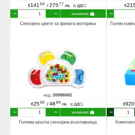
00
77
141
275
21
€
/
лв.
€
(с ДДС)
налично
Сензорно цвете за фината моторика
Голям компл
код:
20088062
00
89
25
48
920
€
/
лв.
€
(с ДДС)
налично
Голяма кръгла сензорна възглавница
Комплект