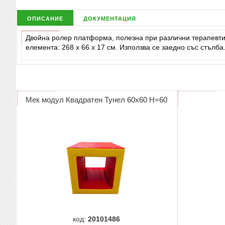
описание
документация
Двойна ролер платформа, полезна при различни терапевтич
елемента: 268 х 66 х 17 см. Използва се заедно със стълба
Мек модул Квадратен Тунел 60х60 Н=60
код:
20101486