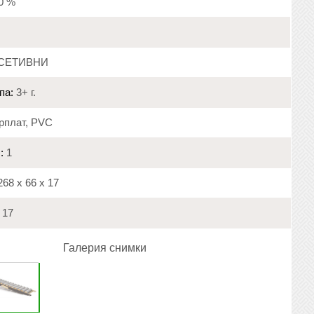
20 %
СЕТИВНИ
па:
3+ г.
рплат, PVC
:
1
68 х 66 х 17
17
Галерия снимки