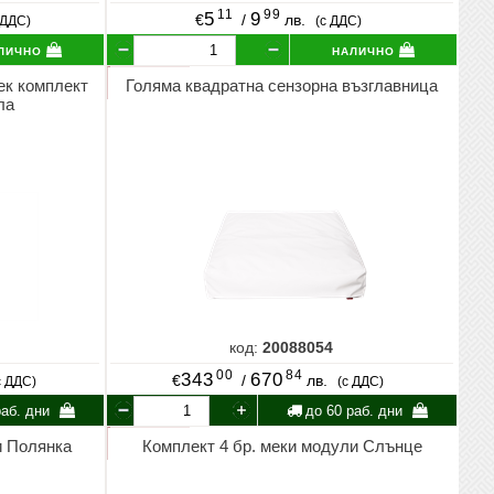
11
99
5
9
€
/
лв.
 ДДС)
(с ДДС)
лично
налично
к комплект
Голяма квадратна сензорна възглавница
ла
код:
20088054
00
84
343
670
€
/
лв.
с ДДС)
(с ДДС)
аб. дни
до 60 раб. дни
и Полянка
Комплект 4 бр. меки модули Слънце