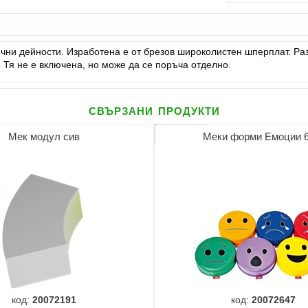
ни дейности. Изработена е от брезов широколистен шперплат. Разм
. Тя не е включена, но може да се поръча отделно.
свързани продукти
Мек модул сив
Меки форми Емоции 6
код:
20072191
код:
20072647