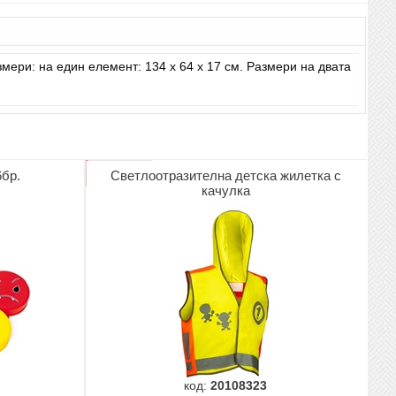
ери: на един елемент: 134 х 64 х 17 см. Размери на двата
бр.
Светлоотразителна детска жилетка с
качулка
код:
20108323