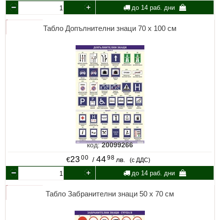
до 14 раб. дни
Табло Допълнителни знаци 70 х 100 см
код:
20099266
00
98
23
44
€
/
лв.
(с ДДС)
до 14 раб. дни
Табло Забранителни знаци 50 х 70 см