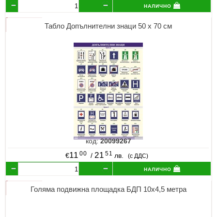
налично
Табло Допълнителни знаци 50 х 70 см
код:
20099267
00
51
11
21
€
/
лв.
(с ДДС)
налично
Голяма подвижна площадка БДП 10х4,5 метра