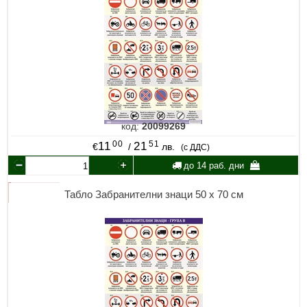
код:
20099269
00
51
11
21
€
/
лв.
(с ДДС)
до 14 раб. дни
Табло Забранителни знаци 50 х 70 см