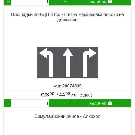
налично
Площадки по БДП 3 бр. - Пътна маркировка посоки на
движение
код:
20074339
00
98
23
44
€
/
лв.
(с ДДС)
налично
Симулационни очила - Алкохол