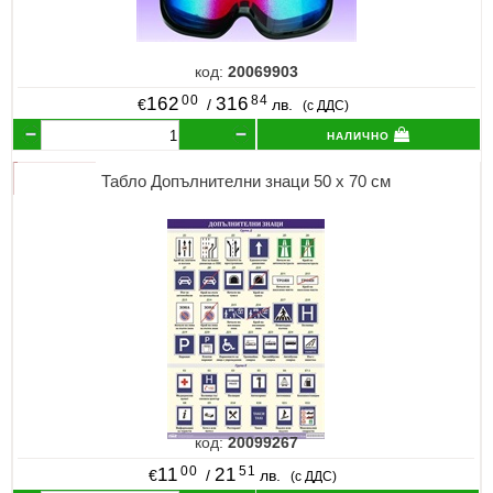
код:
20069903
00
84
162
316
€
/
лв.
(с ДДС)
налично
Табло Допълнителни знаци 50 х 70 см
код:
20099267
00
51
11
21
€
/
лв.
(с ДДС)