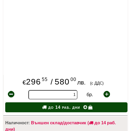
55
00
296
580
/
€
лв.
(с ДДС)
бр.
до 14 раб. дни
Наличност
:
Външен склад/доставчик (
до 14 раб.
дни)