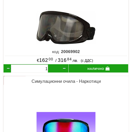
код:
20069902
00
84
162
316
€
/
лв.
(с ДДС)
налично
Симулационни очила - Наркотици