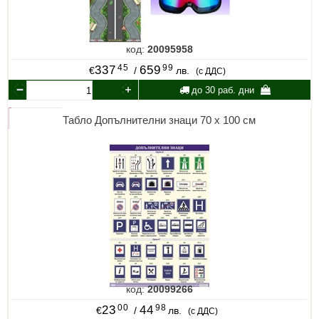
код:
20095958
45
99
337
659
€
/
лв.
(с ДДС)
до 30 раб. дни
Табло Допълнителни знаци 70 х 100 см
код:
20099266
00
98
23
44
€
/
лв.
(с ДДС)