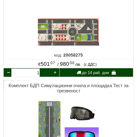
код:
20058275
07
00
501
980
€
/
лв.
(с ДДС)
до 14 раб. дни
Комплект БДП Симулационни очила и площадка Тест за
трезвеност