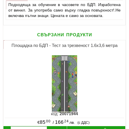
Подходяща за обучение в часовете по БДП. Изработена
от винил. За употреба само върху гладка повърхност!.Не
включва пътни знаци. Цената е само за основата.
свързани продукти
Площадка по БДП - Тест за трезвеност 1.6х3,6 метра
код:
20071944
00
24
85
166
€
/
лв.
(с ДДС)