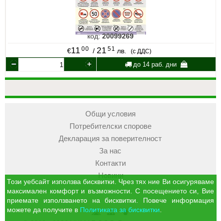
код:
20099269
00
51
11
21
€
/
лв.
(с ДДС)
до 14 раб. дни
Общи условия
Потребителски спорове
Декларация за поверителност
За нас
Контакти
Новини
Този уебсайт използва бисквитки. Чрез тях ние Ви осигуряваме
максимален комфорт и възможности. С посещението си, Вие
приемате използването на бисквитки. Повече информация
можете да получите в
Политиката за бисквитки
.
УЧМАГ
Кошница
Профил