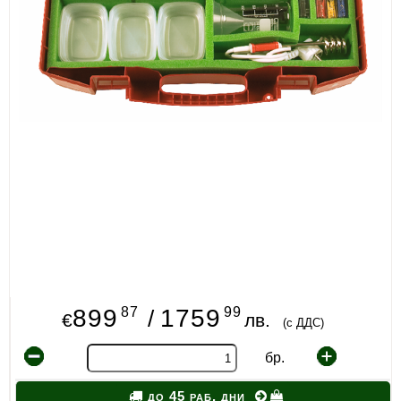
87
99
899
1759
/
€
лв.
(с ДДС)
бр.
до 45 раб. дни