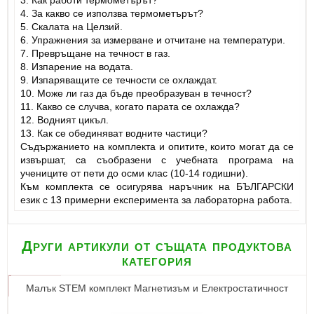
3. Как работи термометърът?
4. За какво се използва термометърът?
5. Скалата на Целзий.
6. Упражнения за измерване и отчитане на температури.
7. Превръщане на течност в газ.
8. Изпарение на водата.
9. Изпаряващите се течности се охлаждат.
10. Може ли газ да бъде преобразуван в течност?
11. Какво се случва, когато парата се охлажда?
12. Водният цикъл.
13. Как се обединяват водните частици?
Съдържанието на комплекта и опитите, които могат да се
извършат, са съобразени с учебната програма на
учениците от пети до осми клас (10-14 годишни).
Към комплекта се осигурява наръчник на БЪЛГАРСКИ
език с 13 примерни експеримента за лабораторна работа.
Други артикули от същата продуктова
категория
Малък STEM комплект Магнетизъм и Електростатичност