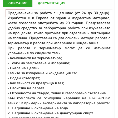
описание
документация
Предназначен за работа с цял клас (от 24 до 30 деца).
Изработен е в Европа от здрав и издръжлив материал,
което позволява употребата му 20 години. Представлява
удобно средство за лабораторна работа при изучаването
на процесите, които протичат при отделяне и поглъщане
на топлина. Представени са два основни метода: работа с
термометър и работа при изпарение и кондензация.
При работа с термометър могат да се извършат
упражнения по следните теми:
- Компоненти на термометъра;
- Точки на замръзване и изпарение;
- Скала на Целзий;
Темите за изпарение и кондензация са:
- Воден кръговрат;
- Как течност се превръща в газ;
- Свойства на парата;
- Особености на твърдо, течно и газообразно състояние.
Към комплекта се осигурява наръчник на БЪЛГАРСКИ
език с 13 примерни експеримента за лабораторна работа:
1. Нагряване и охлаждане на вода.
2. Нагряване и охлаждане на денатуриран спирт.