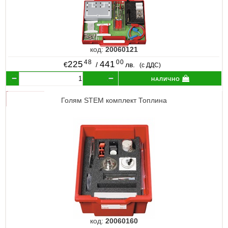
код:
20060121
48
00
225
441
€
/
лв.
(с ДДС)
налично
Голям STEM комплект Топлина
код:
20060160