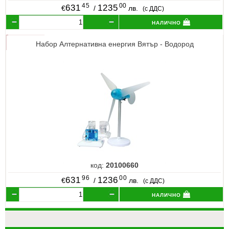
45
00
631
1235
€
/
лв.
(с ДДС)
налично
Набор Алтернативна енергия Вятър - Водород
код:
20100660
96
00
631
1236
€
/
лв.
(с ДДС)
налично