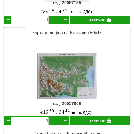
код:
20057159
54
99
24
47
€
/
лв.
(с ДДС)
налично
Карта релефна на България 60х45
код:
20057908
50
44
12
24
€
/
лв.
(с ДДС)
налично
Пъзел Европа - Държави 58 части