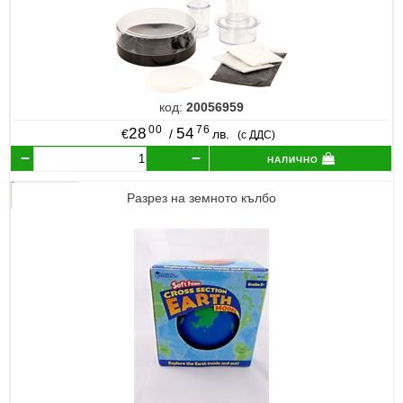
код:
20056959
00
76
28
54
€
/
лв.
(с ДДС)
налично
Разрез на земното кълбо