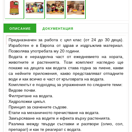
описание
документация
Предназначен за работа с цял клас (от 24 до 30 деца).
Изработен е в Европа от здрав и издръжлив материал.
Позволява употребата му 20 години.
Водата е неразделна част от ежедневието на хората,
животните и растенията. Този комплект нагледно ще
покаже на децата как водата става годна за пиене, какви
са нейните приложения, какво представляват отпадните
води и как всичко е част от кръговрата на водата.
Комплектът е подходящ за упражнения по следните теми:
Видове почви.
Филтритане на водата.
Хидроложки цикъл.
Принцип за скачените съдове.
Етапи на механичното пречистване на водата.
Замърсяване на водите и ефекта върху растенията.
Разлика между твърди съставки и разтвори (олио, сол,
препарат) и как те реагират с водата.