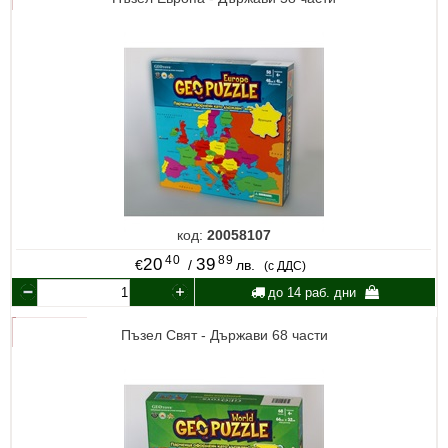
код:
20058107
40
89
20
39
€
/
лв.
(с ДДС)
до 14 раб. дни
Пъзел Свят - Държави 68 части