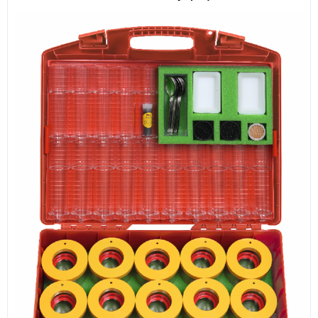
ИЗКУСТВА
СПОРТ
МЕБЕЛИ И ОБОРУДВАНЕ
КАНЦЕЛАРСКИ МАТЕРИАЛИ
КНИГИ И УЧЕБНИЦИ
БДП
НОВИ
ПРОМОЦИИ
S.T.E.M.
ИНСТРУМЕНТИ