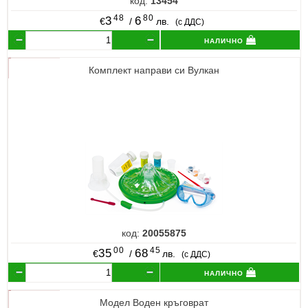
код:
13454
48
80
3
6
€
/
лв.
(с ДДС)
налично
Комплект направи си Вулкан
код:
20055875
00
45
35
68
€
/
лв.
(с ДДС)
налично
Модел Воден кръговрат