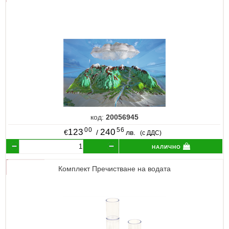
код:
20056945
00
56
123
240
€
/
лв.
(с ДДС)
налично
Комплект Пречистване на водата