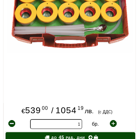
00
19
539
1054
/
€
лв.
(с ДДС)
бр.
до 45 раб. дни