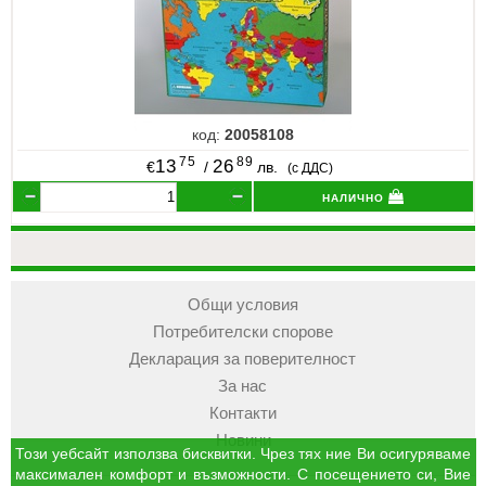
код:
20058108
75
89
13
26
€
/
лв.
(с ДДС)
налично
Общи условия
Потребителски спорове
Декларация за поверителност
За нас
Контакти
Новини
Този уебсайт използва бисквитки. Чрез тях ние Ви осигуряваме
максимален комфорт и възможности. С посещението си, Вие