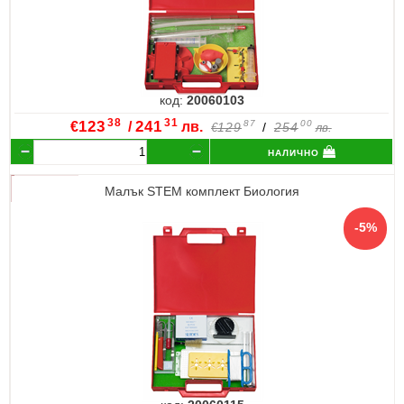
код:
20060103
38
31
€
123
/
241
лв.
87
00
129
/
254
€
лв.
налично
Малък STEM комплект Биология