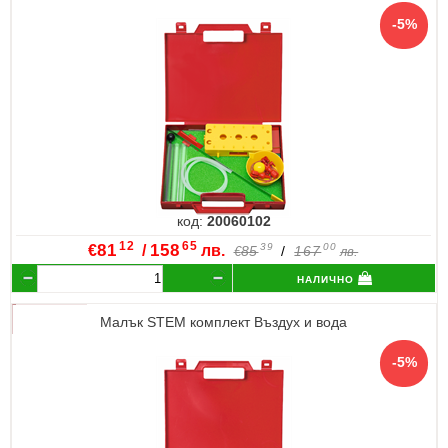
код:
20060102
12
65
€
81
/
158
лв.
39
00
85
/
167
€
лв.
налично
Малък STEM комплект Въздух и вода