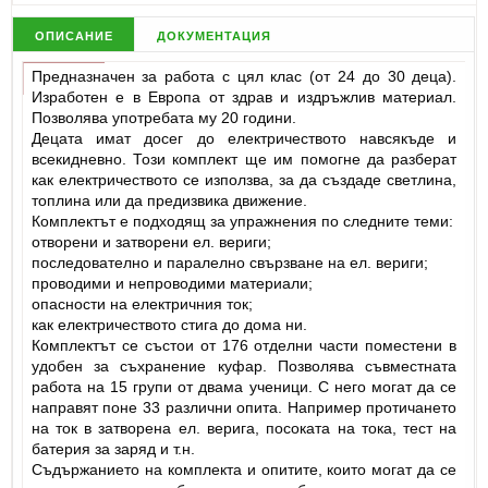
описание
документация
Предназначен за работа с цял клас (от 24 до 30 деца).
Изработен е в Европа от здрав и издръжлив материал.
Позволява употребата му 20 години.
Децата имат досег до електричеството навсякъде и
всекидневно. Този комплект ще им помогне да разберат
как електричеството се използва, за да създаде светлина,
топлина или да предизвика движение.
Комплектът е подходящ за упражнения по следните теми:
отворени и затворени ел. вериги;
последователно и паралелно свързване на ел. вериги;
проводими и непроводими материали;
опасности на електричния ток;
как електричеството стига до дома ни.
Комплектът се състои от 176 отделни части поместени в
удобен за съхранение куфар. Позволява съвместната
работа на 15 групи от двама ученици. С него могат да се
направят поне 33 различни опита. Например протичането
на ток в затворена ел. верига, посоката на тока, тест на
батерия за заряд и т.н.
Съдържанието на комплекта и опитите, които могат да се