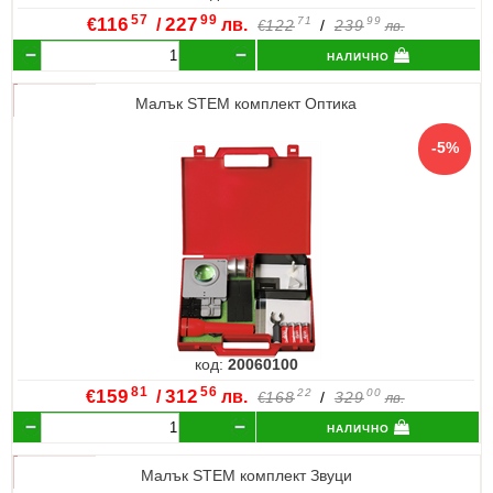
57
99
€
116
/
227
лв.
71
99
122
/
239
€
лв.
налично
Малък STEM комплект Оптика
код:
20060100
81
56
€
159
/
312
лв.
22
00
168
/
329
€
лв.
налично
Малък STEM комплект Звуци