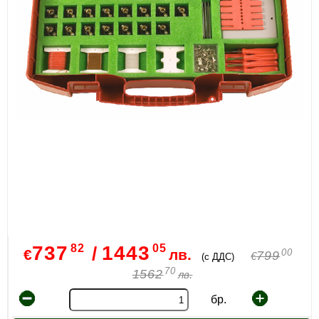
82
05
737
1443
/
€
лв.
00
799
€
(с ДДС)
70
1562
лв.
бр.