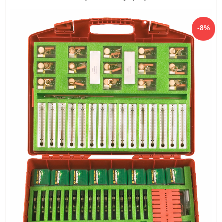
ИЗКУСТВА
СПОРТ
МЕБЕЛИ И ОБОРУДВАНЕ
КАНЦЕЛАРСКИ МАТЕРИАЛИ
КНИГИ И УЧЕБНИЦИ
БДП
НОВИ
ПРОМОЦИИ
S.T.E.M.
ИНСТРУМЕНТИ