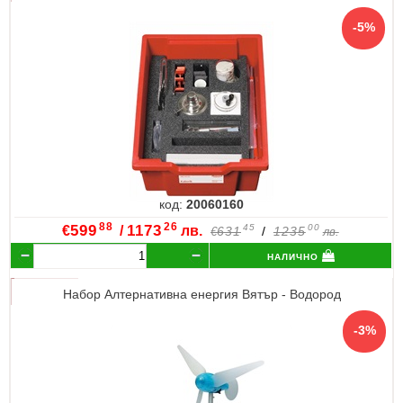
код:
20060160
88
26
€
599
/
1173
лв.
45
00
631
/
1235
€
лв.
налично
Набор Алтернативна енергия Вятър - Водород