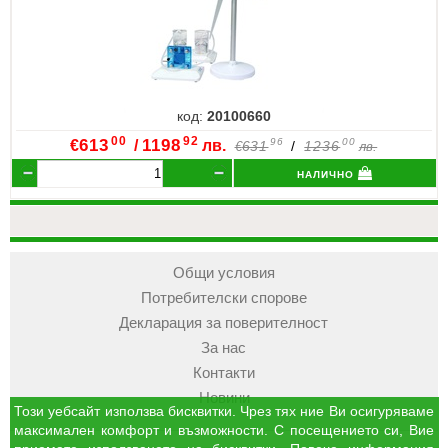
код:
20100660
00
92
€
613
/
1198
лв.
96
00
631
/
1236
€
лв.
налично
Общи условия
Потребителски спорове
Декларация за поверителност
За нас
Контакти
Новини
Този уебсайт използва бисквитки. Чрез тях ние Ви осигуряваме
максимален комфорт и възможности. С посещението си, Вие