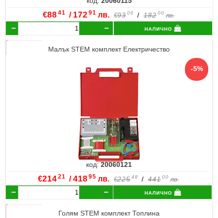
код:
20060115
41
91
€
88
/
172
лв.
06
00
93
/
182
€
лв.
налично
Малък STEM комплект Електричество
код:
20060121
21
95
€
214
/
418
лв.
48
00
225
/
441
€
лв.
налично
Голям STEM комплект Топлина