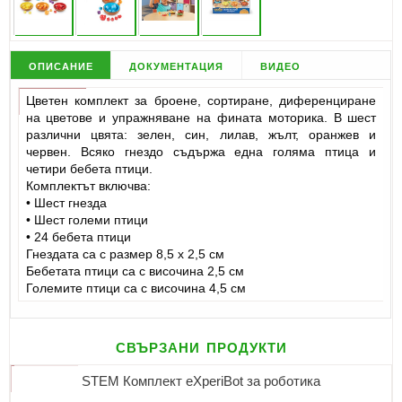
описание
документация
видео
Цветен комплект за броене, сортиране, диференциране
на цветове и упражняване на фината моторика. В шест
различни цвята: зелен, син, лилав, жълт, оранжев и
червен. Всяко гнездо съдържа една голяма птица и
четири бебета птици.
Комплектът включва:
• Шест гнезда
• Шест големи птици
• 24 бебета птици
Гнездата са с размер 8,5 x 2,5 см
Бебетата птици са с височина 2,5 см
Големите птици са с височина 4,5 см
свързани продукти
STEM Комплект eXperiBot за роботика