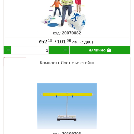
код:
20070082
15
99
52
101
€
/
лв.
(с ДДС)
налично
Комплект Лост със стойка
код:
20109706