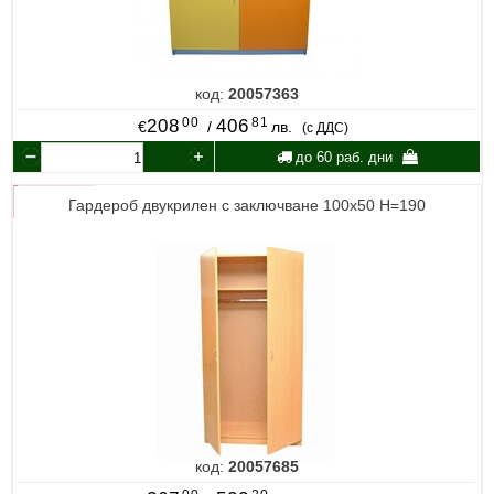
код:
20057363
00
81
208
406
€
/
лв.
(с ДДС)
до 60 раб. дни
Гардероб двукрилен с заключване 100х50 Н=190
код:
20057685