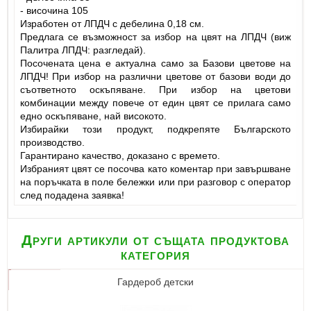
- височина 105
Изработен от ЛПДЧ с дебелина 0,18 см.
Предлага се възможност за избор на цвят на ЛПДЧ (виж
Палитра ЛПДЧ: разгледай).
Посочената цена е актуална само за Базови цветове на
ЛПДЧ! При избор на различни цветове от базови води до
съответното оскъпяване. При избор на цветови
комбинации между повече от един цвят се прилага само
едно оскъпяване, най високото.
Избирайки този продукт, подкрепяте Българското
производство.
Гарантирано качество, доказано с времето.
Избраният цвят се посочва като коментар при завършване
на поръчката в поле бележки или при разговор с оператор
след подадена заявка!
Други артикули от същата продуктова
категория
Гардероб детски