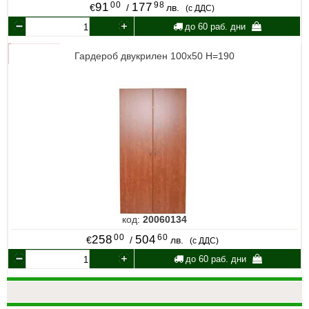
00
98
91
177
€
/
лв.
(с ДДС)
до 60 раб. дни
Гардероб двукрилен 100х50 H=190
код:
20060134
00
60
258
504
€
/
лв.
(с ДДС)
до 60 раб. дни