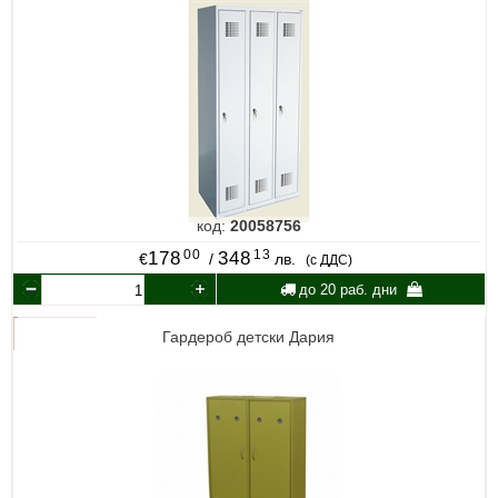
код:
20058756
00
13
178
348
€
/
лв.
(с ДДС)
до 20 раб. дни
Гардероб детски Дария