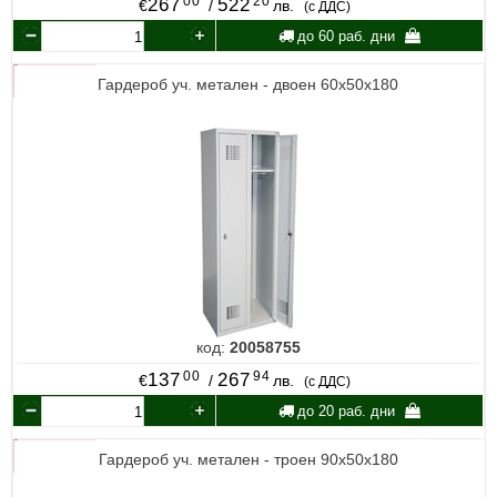
00
20
267
522
€
/
лв.
(с ДДС)
до 60 раб. дни
Гардероб уч. метален - двоен 60х50х180
код:
20058755
00
94
137
267
€
/
лв.
(с ДДС)
до 20 раб. дни
Гардероб уч. метален - троен 90х50х180