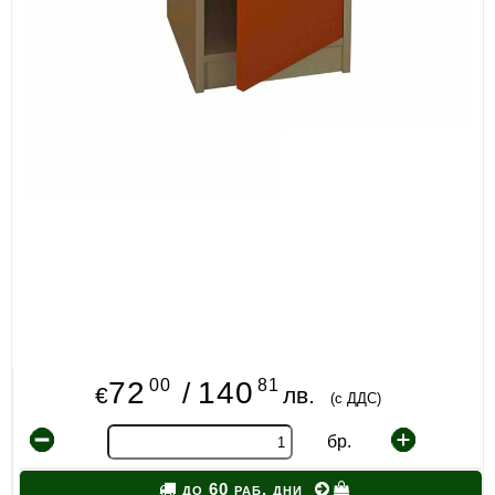
00
81
72
140
/
€
лв.
(с ДДС)
бр.
до 60 раб. дни