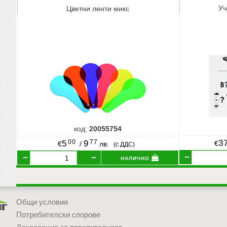
Уч
Цветни ленти микс
код:
20055754
00
77
3
5
9
€
€
/
лв.
(с ДДС)
налично
Общи условия
Потребителски спорове