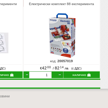
сперименти
Електрически комплект 88 експеримента
код:
20057019
00
14
42
82
€
/
лв.
ДДС)
(с ДДС)
лично
налично
овини
отиди в началото на сайта