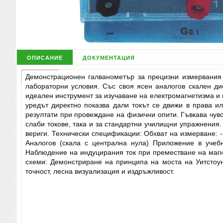
описание
документация
Демонстрационен галванометър за прецизни измервания 
лабораторни условия. Със своя ясен аналогов скален ди
идеален инструмент за изучаване на електромагнетизма и 
уредът директно показва дали токът се движи в права ил
резултати при провеждане на физични опити. Гъвкава чувс
слаби токове, така и за стандартни училищни упражнения.
вериги. Технически спецификации: Обхват на измерване: -
Аналогов (скала с централна нула) Приложение в учеб
Наблюдение на индуцирания ток при преместване на магни
схеми: Демонстриране на принципа на моста на Уитстоун
точност, лесна визуализация и издръжливост.