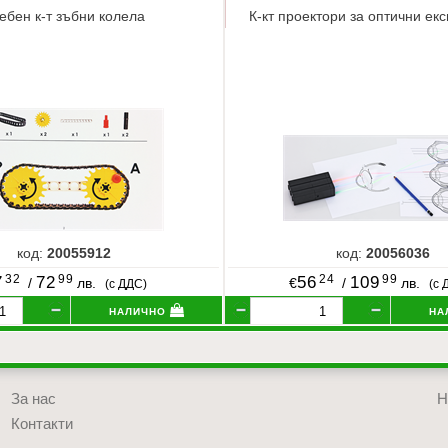
ебен к-т зъбни колела
К-кт проектори за оптични ек
код:
20055912
код:
20056036
32
99
24
99
7
72
56
109
/
лв.
€
/
лв.
(с ДДС)
(с 
налично
на
За нас
Н
Контакти