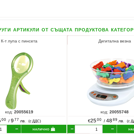
уги артикули от същата продуктова катего
К-т лупа с пинсета
Дигитална везна
код:
20055619
код:
20055748
00
77
00
89
5
9
25
48
/
лв.
€
/
лв.
(с ДДС)
(с 
налично
на