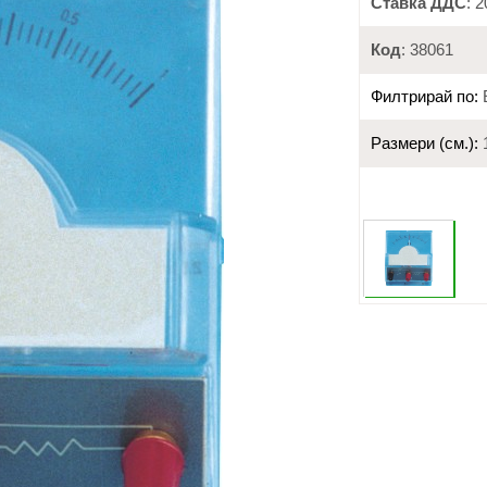
Ставка ДДС
: 
Код
: 38061
Филтрирай по:
Размери (см.):
1