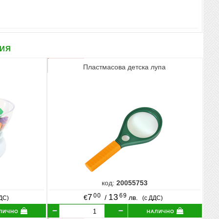
рия
Пластмасова детска лупа
код:
20055753
00
69
7
13
€
/
лв.
ДДС)
(с ДДС)
лично
налично