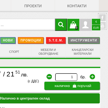
ПРОЕКТИ
КОНТАКТИ
€
Кошницата
Профил
0
EUR
@
НОВИ
ПРОМОЦИИ
S.T.E.M.
ИНСТРУМЕНТИ
е празна
Face
МЕБЕЛИ И
КАНЦЕЛАРСКИ
СПОРТ
ОБОРУДВАНЕ
МАТЕРИАЛИ
0
51
21
/
лв.
бр.
(с ДДС)
налично
поръчай
Налично в централен склад