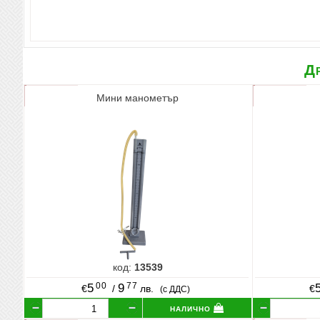
Др
Мини манометър
код:
13539
00
77
5
9
€
/
лв.
€
(с ДДС)
налично