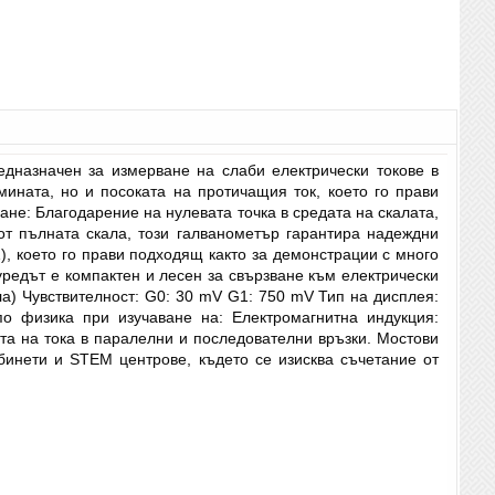
дназначен за измерване на слаби електрически токове в
ината, но и посоката на протичащия ток, което го прави
не: Благодарение на нулевата точка в средата на скалата,
 от пълната скала, този галванометър гарантира надеждни
), което го прави подходящ както за демонстрации с много
уредът е компактен и лесен за свързване към електрически
ла) Чувствителност: G0: 30 mV G1: 750 mV Тип на дисплея:
о физика при изучаване на: Електромагнитна индукция:
та на тока в паралелни и последователни връзки. Мостови
бинети и STEM центрове, където се изисква съчетание от