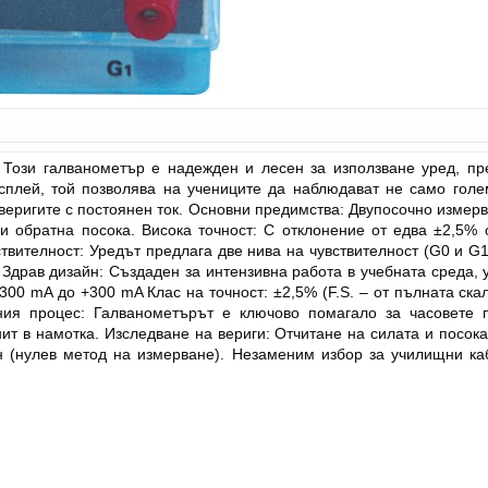
Този галванометър е надежден и лесен за използване уред, пре
сплей, той позволява на учениците да наблюдават не само голем
веригите с постоянен ток. Основни предимства: Двупосочно измерва
и обратна посока. Висока точност: С отклонение от едва ±2,5%
твителност: Уредът предлага две нива на чувствителност (G0 и G1
 Здрав дизайн: Създаден за интензивна работа в учебната среда, 
300 mA до +300 mA Клас на точност: ±2,5% (F.S. – от пълната ска
ния процес: Галванометърът е ключово помагало за часовете п
т в намотка. Изследване на вериги: Отчитане на силата и посока
 (нулев метод на измерване). Незаменим избор за училищни ка