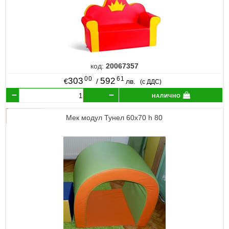
код:
20067357
00
61
303
592
€
/
лв.
(с ДДС)
налично
Мек модул Тунел 60х70 h 80