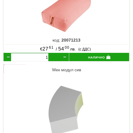
код:
20071213
61
00
27
54
€
/
лв.
(с ДДС)
налично
Мек модул сив