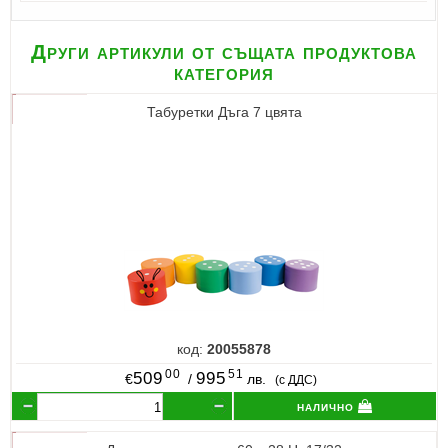
Други артикули от същата продуктова
категория
Табуретки Дъга 7 цвята
код:
20055878
00
51
509
995
€
/
лв.
(с ДДС)
налично