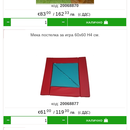
код:
20068870
00
33
83
162
€
/
лв.
(с ДДС)
налично
Мека постелка за игра 60х60 Н4 см.
код:
20068877
00
30
61
119
€
/
лв.
(с ДДС)
налично