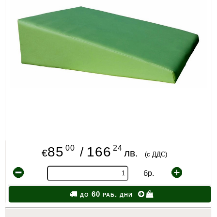
ИЗКУСТВА
СПОРТ
МЕБЕЛИ И ОБОРУДВАНЕ
КАНЦЕЛАРСКИ МАТЕРИАЛИ
КНИГИ И УЧЕБНИЦИ
БДП
НОВИ
00
24
85
166
/
€
лв.
(с ДДС)
ПРОМОЦИИ
бр.
S.T.E.M.
до 60 раб. дни
ИНСТРУМЕНТИ