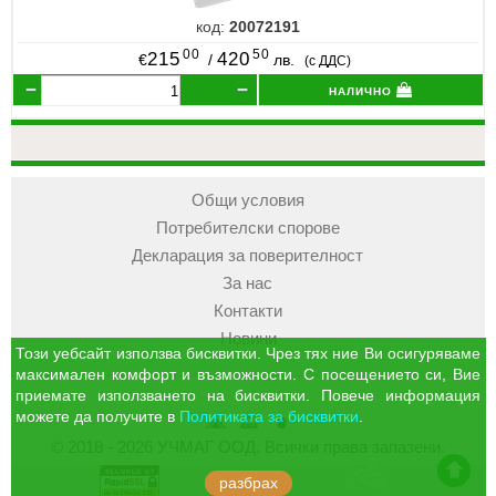
код:
20072191
00
50
215
420
€
/
лв.
(с ДДС)
налично
Общи условия
Потребителски спорове
Декларация за поверителност
За нас
Контакти
Новини
Този уебсайт използва бисквитки. Чрез тях ние Ви осигуряваме
максимален комфорт и възможности. С посещението си, Вие
приемате използването на бисквитки. Повече информация
можете да получите в
Политиката за бисквитки
.
УЧМАГ
Кошница
Профил
© 2018 - 2026 УЧМАГ ООД. Всички права запазени.
ООД
отиди в началото на сайта
разбрах