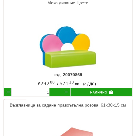
Меко диванче Цвете
код:
20070869
00
10
292
571
€
/
лв.
(с ДДС)
налично
Възглавница за сядане правоъгълна розова, 61x30x15 см