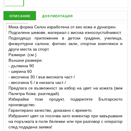
описание
документация
Мека форма Склон изработена от еко кожа и дунапрен.
Подсилени шевове, материал с висока износоустойчивост.
Подходящо приложение в детски градини, училища,
физкултурни салони, фитнес зали, спортни комплекси и
други места за спорт.
Размери: (см.)
Външни размери:
- дължина 90
- ширина 60
- височина 30 / във високата част /
- височина 5 / в ниската част /
Предлага се възможност за избор на цвят на кожата (виж
Палитра Кожа: разгледай).
Избирайки този продукт, подкрепяте Българското
производство.
Гарантирано качество, доказано с времето.
Избраният цвят се посочва като коментар при завършване
на поръчката в поле бележки или при разговор с оператор
след подадена заявка!