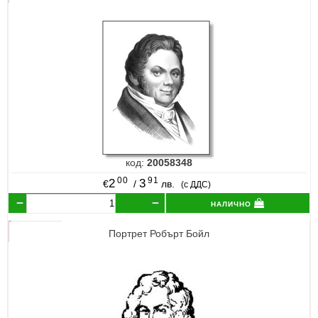
код:
20058348
00
91
2
3
€
/
лв.
(с ДДС)
налично
Портрет Робърт Бойл