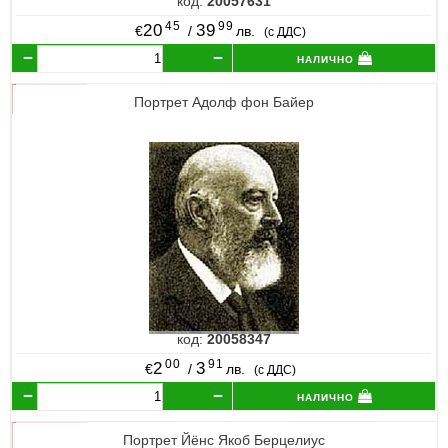
код:
20057631
45
99
20
39
€
/
лв.
(с ДДС)
налично
Портрет Адолф фон Байер
код:
20058347
00
91
2
3
€
/
лв.
(с ДДС)
налично
Портрет Йёнс Якоб Берцелиус