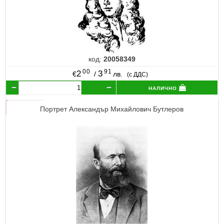
код:
20058349
00
91
2
3
€
/
лв.
(с ДДС)
налично
Портрет Александър Михайлович Бутлеров