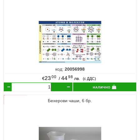
код:
20056998
00
98
23
44
€
/
лв.
(с ДДС)
налично
Бехерови чаши, 6 бр.