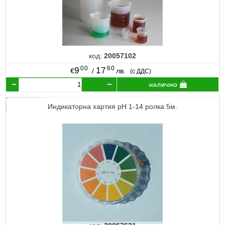
код:
20057102
00
60
9
17
€
/
лв.
(с ДДС)
налично
Индикаторна хартия pH 1-14 ролка 5м.