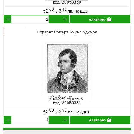
код:
20058350
00
91
2
3
€
/
лв.
(с ДДС)
налично
Портрет Робърт Бърнс Удуърд
код:
20058351
00
91
2
3
€
/
лв.
(с ДДС)
налично