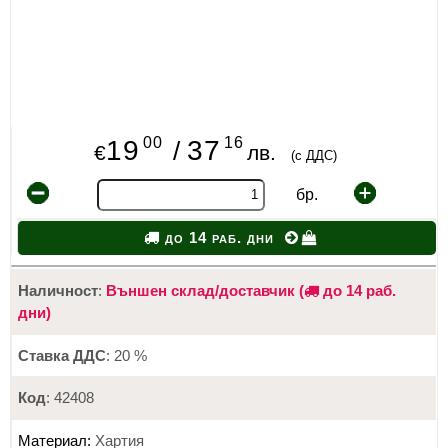
00
16
19
37
/
€
лв.
(с ДДС)
бр.
до 14 раб. дни
Наличност
:
Външен склад/доставчик (
до 14 раб.
дни)
Ставка ДДС
: 20 %
Код
: 42408
Материал:
Хартия