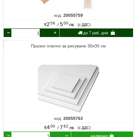
код:
20055759
56
00
2
5
€
/
лв.
(с ДДС)
до 7 раб. дни
Празно платно за рисуване 30х30 см
код:
20055763
00
82
4
7
€
/
лв.
(с ДДС)
налично