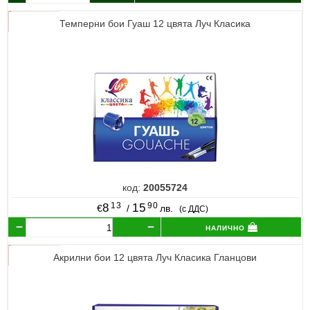
Темперни бои Гуаш 12 цвята Луч Класика
код:
20055724
13
90
8
15
€
/
лв.
(с ДДС)
налично
Акрилни бои 12 цвята Луч Класика Гланцови