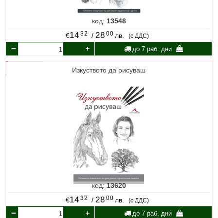
код:
13548
32
00
14
28
€
/
лв.
(с ДДС)
до 7 раб. дни
Изкуството да рисуваш
код:
13620
32
00
14
28
€
/
лв.
(с ДДС)
до 7 раб. дни