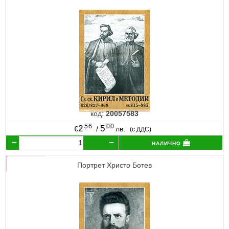
код:
20057583
56
00
2
5
€
/
лв.
(с ДДС)
налично
Портрет Христо Ботев