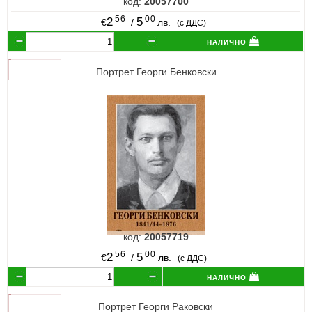
код:
20057700
56
00
2
5
€
/
лв.
(с ДДС)
налично
Портрет Георги Бенковски
код:
20057719
56
00
2
5
€
/
лв.
(с ДДС)
налично
Портрет Георги Раковски