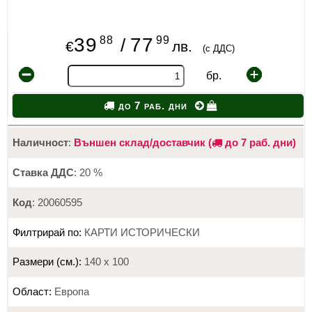
88
99
39
77
/
€
лв.
(с ДДС)
бр.
до 7 раб. дни
Наличност
:
Външен склад/доставчик (
до 7 раб. дни)
Ставка ДДС
: 20 %
Код
: 20060595
Филтрирай по:
КАРТИ ИСТОРИЧЕСКИ
Размери (см.):
140 х 100
Област:
Европа