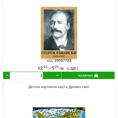
код:
20057722
56
00
2
5
€
/
лв.
(с ДДС)
налично
Детска картинна карта Древен свят