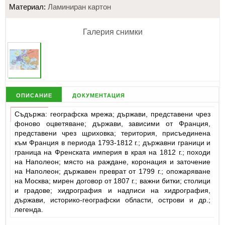
Материал:
Ламиниран картон
Галерия снимки
описание
документация
Съдържа: географска мрежа; държави, представени чрез
фоново оцветяване; държави, зависими от Франция,
представени чрез щриховка; територия, присъединена
към Франция в периода 1793-1812 г.; държавни граници и
граница на Френската империя в края на 1812 г.; походи
на Наполеон; място на раждане, коронация и заточение
на Наполеон; държавен преврат от 1799 г.; опожаряване
на Москва; мирен договор от 1807 г.; важни битки; столици
и градове; хидрография и надписи на хидрография,
държави, историко-географски области, острови и др.;
легенда.