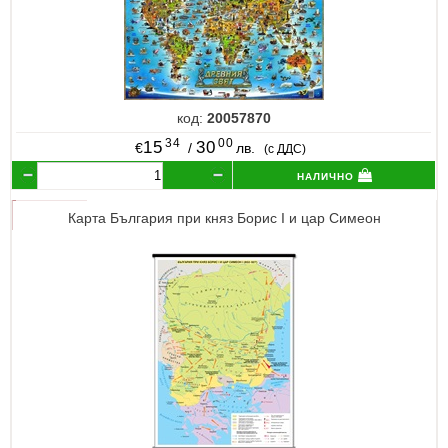
код:
20057870
34
00
15
30
€
/
лв.
(с ДДС)
налично
Карта България при княз Борис I и цар Симеон