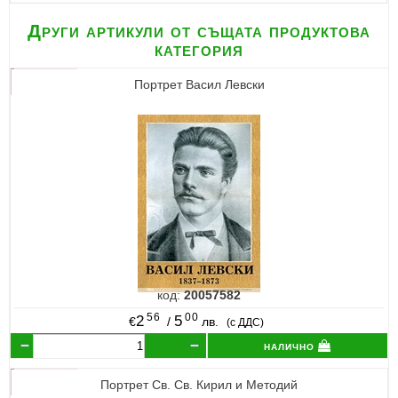
Други артикули от същата продуктова
категория
Портрет Васил Левски
код:
20057582
56
00
2
5
€
/
лв.
(с ДДС)
налично
Портрет Св. Св. Кирил и Методий