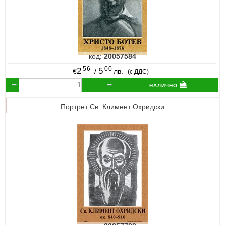
код:
20057584
56
00
2
5
€
/
лв.
(с ДДС)
налично
Портрет Св. Климент Охридски