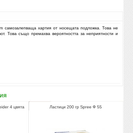
mm самозалепваща хартия от носещата подложка. Това не
от. Това също премахва вероятността за неприятности и
рия
eider 4 цвята
Ластици 200 гр Spree Ф 55