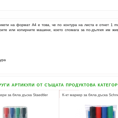
икети на формат А4 е това, че по контура на листа е отнет 1 
рите или копирните машини, което спомага за по-дългия им жив
тура
уги артикули от същата продуктова катего
ери за бяла дъска Staedtler
К-кт маркер за бяла дъска Schn