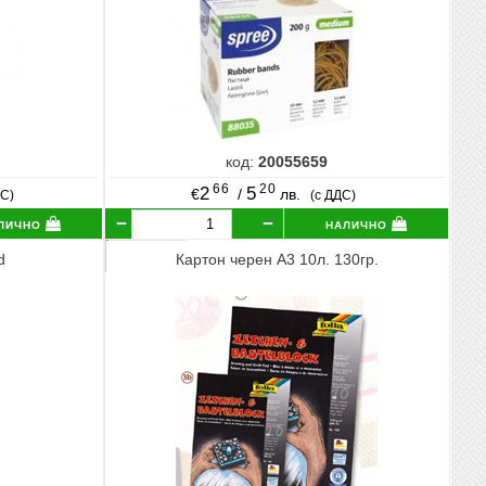
код:
20055659
66
20
2
5
€
/
лв.
ДС)
(с ДДС)
лично
налично
d
Картон черен А3 10л. 130гр.