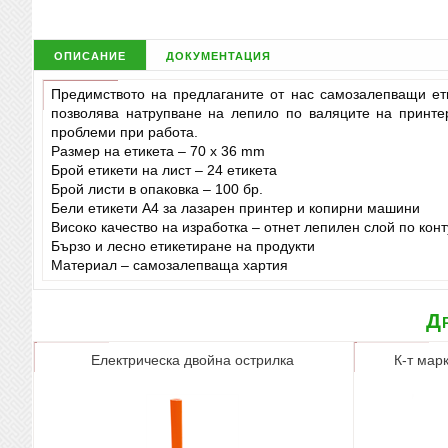
описание
документация
Предимството на предлаганите от нас самозалепващи ет
позволява натрупване на лепило по валяците на принте
проблеми при работа.
Размер на етикета – 70 х 36 mm
Брой етикети на лист – 24 етикета
Брой листи в опаковка – 100 бр.
Бели етикети А4 за лазарен принтер и копирни машини
Високо качество на изработка – отнет лепилен слой по кон
Бързо и лесно етикетиране на продукти
Материал – самозалепваща хартия
Др
Електрическа двойна острилка
К-т марк