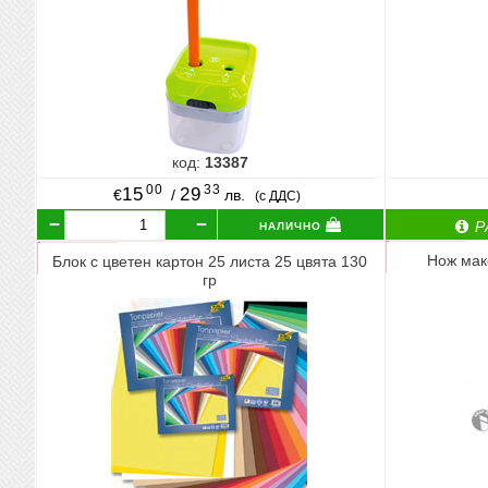
код:
13387
00
33
15
29
€
/
лв.
(с ДДС)
налично
Р
Нож мак
Блок с цветен картон 25 листа 25 цвята 130
гр