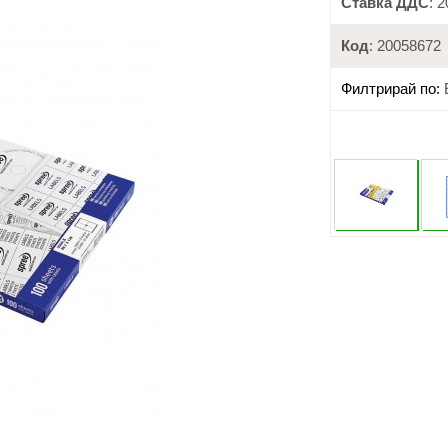
Ставка ДДС
: 
Код
: 20058672
Филтрирай по: