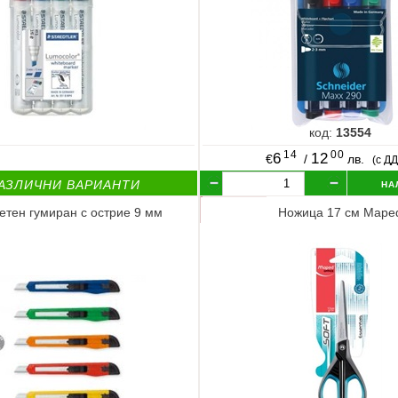
код:
13554
14
00
6
12
€
/
лв.
(с Д
на
АЗЛИЧНИ ВАРИАНТИ
етен гумиран с острие 9 мм
Ножица 17 см Mape