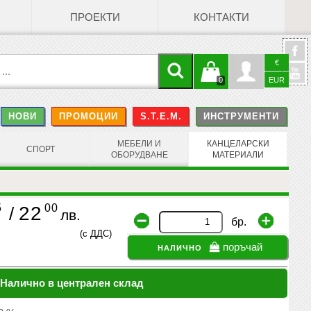
ПРОЕКТИ
КОНТАКТИ
€
Кошницата
Профил
0
EUR
@
НОВИ
ПРОМОЦИИ
S.T.E.M.
ИНСТРУМЕНТИ
е празна
Face
МЕБЕЛИ И
КАНЦЕЛАРСКИ
СПОРТ
ОБОРУДВАНЕ
МАТЕРИАЛИ
5
00
22
/
лв.
бр.
(с ДДС)
налично
поръчай
Налично в централен склад