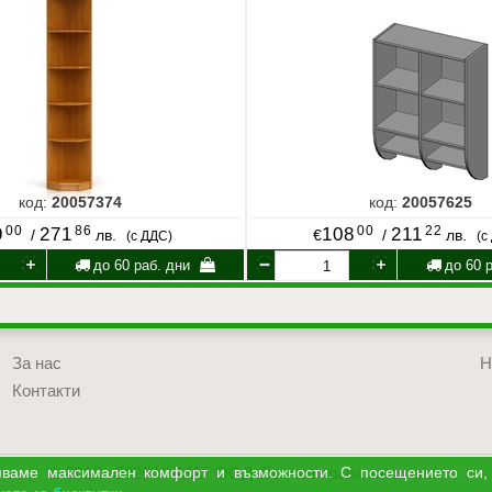
код:
20057374
код:
20057625
00
86
00
22
9
271
108
211
/
лв.
€
/
лв.
(с ДДС)
(с
до 60 раб. дни
до 60 р
За нас
Н
Контакти
© 2018 - 2026 УЧМАГ ООД. Всички права запазени.
уряваме максимален комфорт и възможности. С посещението си,