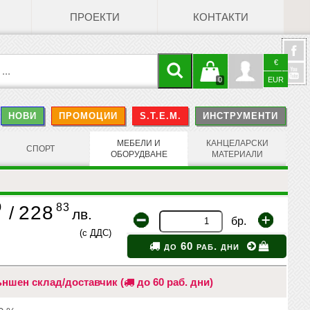
ПРОЕКТИ
КОНТАКТИ
€
Кошницата
Профил
0
EUR
@
НОВИ
ПРОМОЦИИ
S.T.E.M.
ИНСТРУМЕНТИ
е празна
Face
МЕБЕЛИ И
КАНЦЕЛАРСКИ
СПОРТ
ОБОРУДВАНЕ
МАТЕРИАЛИ
0
83
228
/
лв.
бр.
(с ДДС)
до 60 раб. дни
ншен склад/доставчик (
до 60 раб. дни)