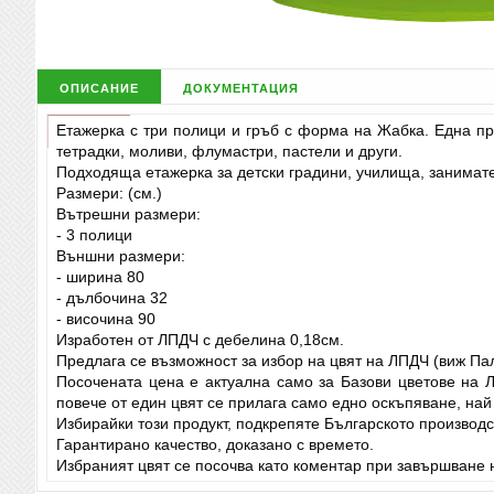
описание
документация
Етажерка с три полици и гръб с форма на Жабка. Една пр
тетрадки, моливи, флумастри, пастели и други.
Подходяща етажерка за детски градини, училища, занимате
Размери: (см.)
Вътрешни размери:
- 3 полици
Външни размери:
- ширина 80
- дълбочина 32
- височина 90
Изработен от ЛПДЧ с дебелина 0,18см.
Предлага се възможност за избор на цвят на ЛПДЧ (виж Па
Посочената цена е актуална само за Базови цветове на 
повече от един цвят се прилага само едно оскъпяване, най
Избирайки този продукт, подкрепяте Българското производс
Гарантирано качество, доказано с времето.
Избраният цвят се посочва като коментар при завършване н