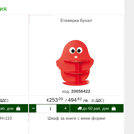
рия
Етажерка Бухал
код:
20056422
00
82
253
494
€
/
лв.
 ДДС)
(с ДДС)
аб. дни
до 60 раб. дни
 Н=110
Шкаф за книги с меки форми