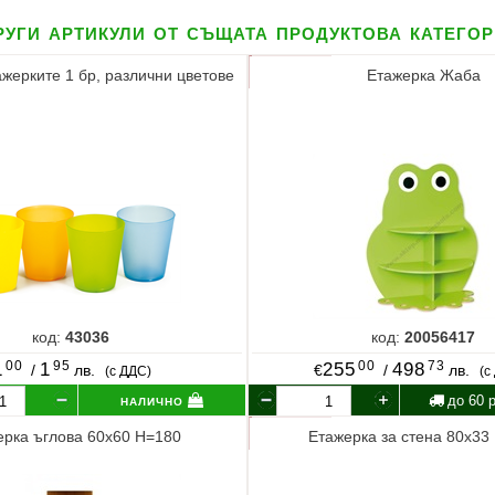
уги артикули от същата продуктова катего
ажерките 1 бр, различни цветове
Етажерка Жаба
код:
43036
код:
20056417
00
95
00
73
1
1
255
498
/
лв.
€
/
лв.
(с ДДС)
(с
налично
до 60 р
ерка ъглова 60х60 Н=180
Етажерка за стена 80х33