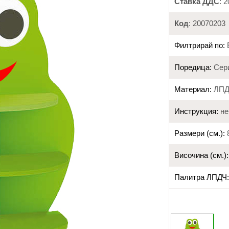
Ставка ДДС
: 
Код
: 20070203
Филтрирай по:
Поредица:
Сер
Материал:
ЛПД
Инструкция:
не
Размери (см.):
8
Височина (см.):
Палитра ЛПДЧ