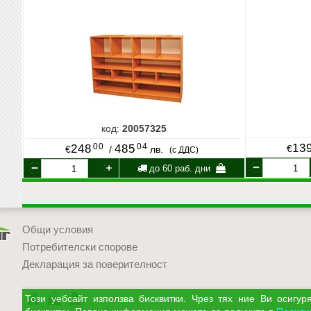
код:
20057325
00
04
13
248
485
€
€
/
лв.
(с ДДС)
до 60 раб. дни
Общи условия
Потребителски спорове
Декларация за поверителност
УЧМАГ
Кошница
Профил
Този уебсайт използва бисквитки. Чрез тях ние Ви осиг