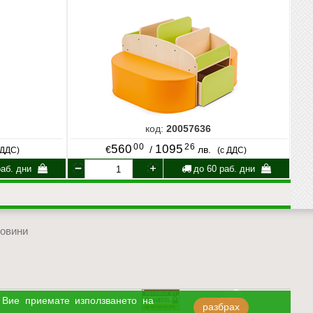
код:
20057636
00
26
560
1095
€
/
лв.
 ДДС)
(с ДДС)
аб. дни
до 60 раб. дни
овини
отиди в началото на сайта
 Вие приемате използването на
разбрах