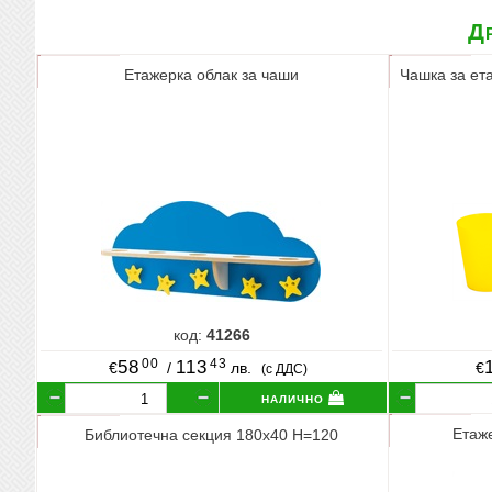
Др
Етажерка облак за чаши
Чашка за ет
код:
41266
00
43
58
113
€
/
лв.
€
(с ДДС)
налично
Етаж
Библиотечна секция 180х40 Н=120