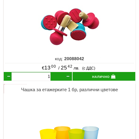
код:
20088042
00
42
13
25
€
/
лв.
(с ДДС)
налично
Чашка за етажерките 1 бр, различни цветове