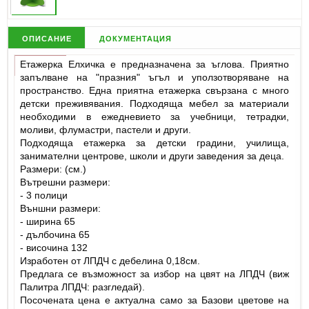
описание
документация
Етажерка Елхичка е предназначена за ъглова. Приятно
запълване на "празния" ъгъл и уползотворяване на
пространство. Една приятна етажерка свързана с много
детски преживявания. Подходяща мебел за материали
необходими в ежедневието за учебници, тетрадки,
моливи, флумастри, пастели и други.
Подходяща етажерка за детски градини, училища,
занимателни центрове, школи и други заведения за деца.
Размери: (см.)
Вътрешни размери:
- 3 полици
Външни размери:
- ширина 65
- дълбочина 65
- височина 132
Изработен от ЛПДЧ с дебелина 0,18см.
Предлага се възможност за избор на цвят на ЛПДЧ (виж
Палитра ЛПДЧ: разгледай).
Посочената цена е актуална само за Базови цветове на