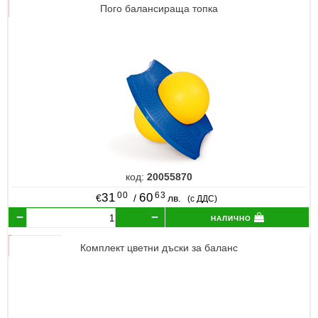
Пого балансираща топка
код:
20055870
00
63
31
60
€
/
лв.
(с ДДС)
налично
Комплект цветни дъски за баланс