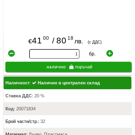
00
18
41
80
/
€
лв.
(с ДДС)
бр.
налично
поръчай
Наличност
:
Налично в централен склад
Ставка ДДС
: 20 %
Код
: 20071834
Брой части/стр.:
32
Материал:
Дърво, Пластмаса