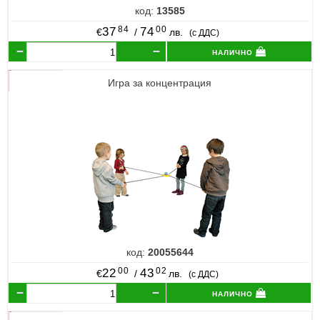
код:
13585
84
00
37
74
€
/
лв.
(с ДДС)
налично
Игра за концентрация
код:
20055644
00
02
22
43
€
/
лв.
(с ДДС)
налично