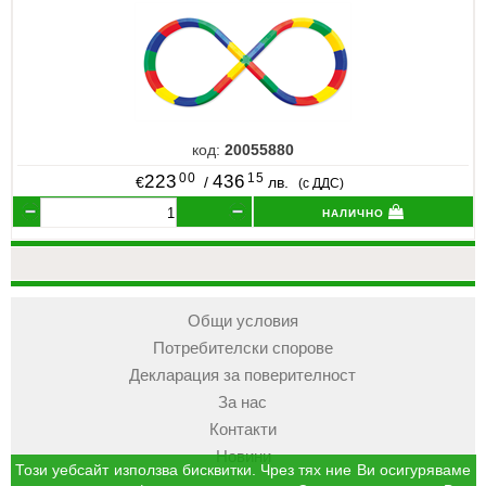
код:
20055880
00
15
223
436
€
/
лв.
(с ДДС)
налично
Общи условия
Потребителски спорове
Декларация за поверителност
За нас
Контакти
Новини
Този уебсайт използва бисквитки. Чрез тях ние Ви осигуряваме