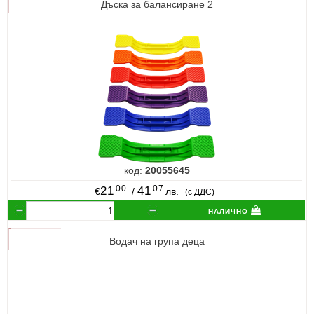
Дъска за балансиране 2
код:
20055645
00
07
21
41
€
/
лв.
(с ДДС)
налично
Водач на група деца