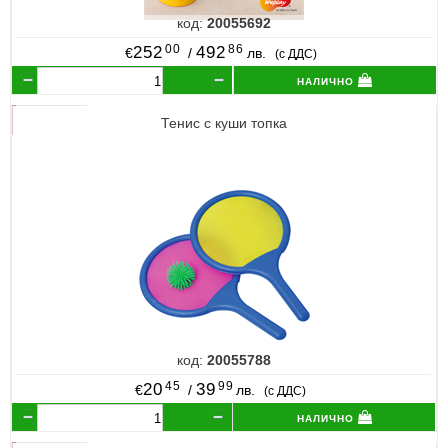
код:
20055692
00
86
252
492
€
/
лв.
(с ДДС)
налично
Тенис с куши топка
код:
20055788
45
99
20
39
€
/
лв.
(с ДДС)
налично