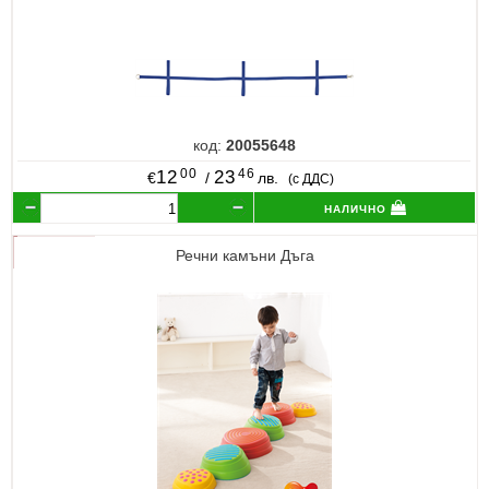
код:
20055648
00
46
12
23
€
/
лв.
(с ДДС)
налично
Речни камъни Дъга