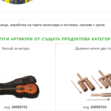
танци, изработка на парти аксесоари и костюми, скечове с кукли.
уги артикули от същата продуктова катего
Калъф за китара
Дървено конче два т
код:
20055731
код:
20055733