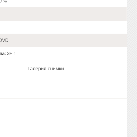
20 %
DVD
па:
3+ г.
Галерия снимки