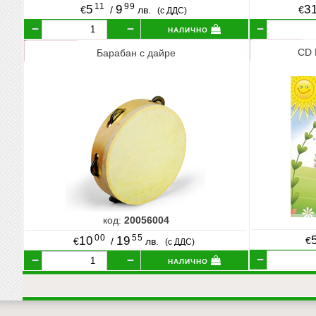
11
99
5
9
3
€
/
лв.
€
(с ДДС)
налично
CD 
Барабан с дайре
код:
20056004
00
55
10
19
€
€
/
лв.
(с ДДС)
налично