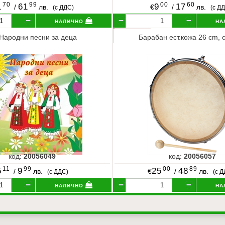
70
99
00
60
1
61
9
17
/
лв.
€
/
лв.
(с ДДС)
(с Д
налично
на
Народни песни за деца
Барабан ест.кожа 26 cm, 
код:
20056049
код:
20056057
11
99
00
89
5
9
25
48
/
лв.
€
/
лв.
(с ДДС)
(с 
налично
на