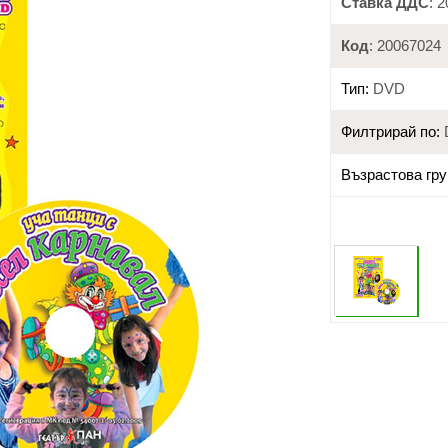
Ставка ДДС
: 
Код
: 20067024
Тип:
DVD
Филтрирай по:
Възрастова гру