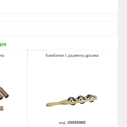
рия
она
Камбанки с дървена дръжка
код:
20055985