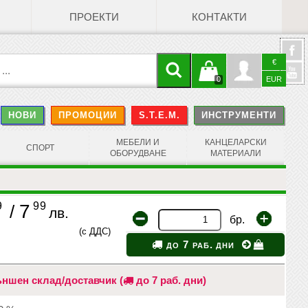
ПРОЕКТИ
КОНТАКТИ
€
Кошницата
Профил
0
EUR
@
НОВИ
ПРОМОЦИИ
S.T.E.M.
ИНСТРУМЕНТИ
е празна
Face
МЕБЕЛИ И
КАНЦЕЛАРСКИ
СПОРТ
ОБОРУДВАНЕ
МАТЕРИАЛИ
9
99
7
/
лв.
бр.
(с ДДС)
до 7 раб. дни
ншен склад/доставчик (
до 7 раб. дни)