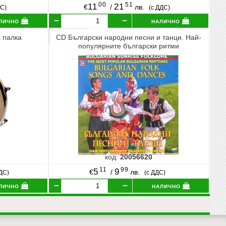
00
51
11
21
€
/
лв.
ДС)
(с ДДС)
лично
налично
с палка
CD Български народни песни и танци. Най-
популярните български ритми
код:
20056620
11
99
5
9
€
/
лв.
ДДС)
(с ДДС)
лично
налично