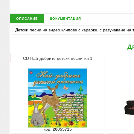
описание
документация
Детски песни на видео клипове с караоке, с разучаване на 
Др
CD Най-добрите детски песнички 1
код:
20055715