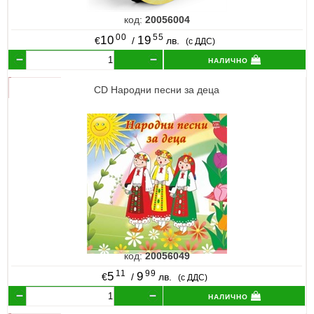
код:
20056004
00
55
10
19
€
/
лв.
(с ДДС)
налично
CD Народни песни за деца
код:
20056049
11
99
5
9
€
/
лв.
(с ДДС)
налично