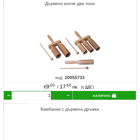
Дървено конче два тона
код:
20055733
00
60
9
17
€
/
лв.
(с ДДС)
налично
Камбанки с дървена дръжка