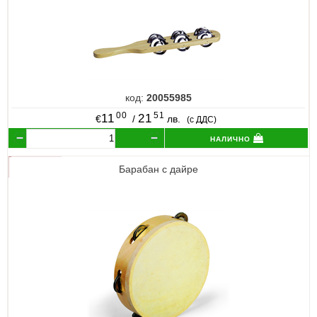
код:
20055985
00
51
11
21
€
/
лв.
(с ДДС)
налично
Барабан с дайре