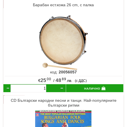
Барабан ест.кожа 26 cm, с палка
код:
20056057
00
89
25
48
€
/
лв.
(с ДДС)
налично
CD Български народни песни и танци. Най-популярните
български ритми