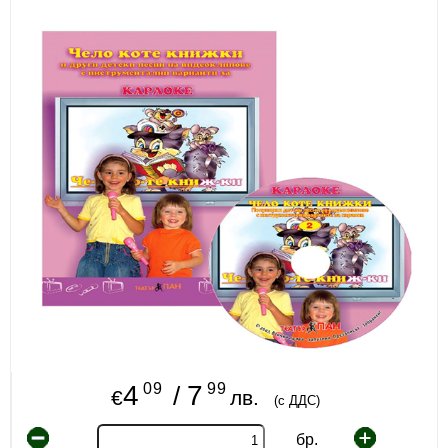
ИЗКУСТВА
СПОРТ
МЕБЕЛИ И ОБОРУДВАНЕ
КАНЦЕЛАРСКИ МАТЕРИАЛИ
КНИГИ И УЧЕБНИЦИ
БДП
НОВИ
ПРОМОЦИИ
S.T.E.M.
09
99
4
7
/
€
лв.
(с ДДС)
ИНСТРУМЕНТИ
бр.