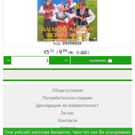
код:
20056620
11
99
5
9
€
/
лв.
(с ДДС)
налично
Общи условия
Потребителски спорове
Декларация за поверителност
За нас
Контакти
Новини
Този уебсайт използва бисквитки. Чрез тях ние Ви осигуряваме