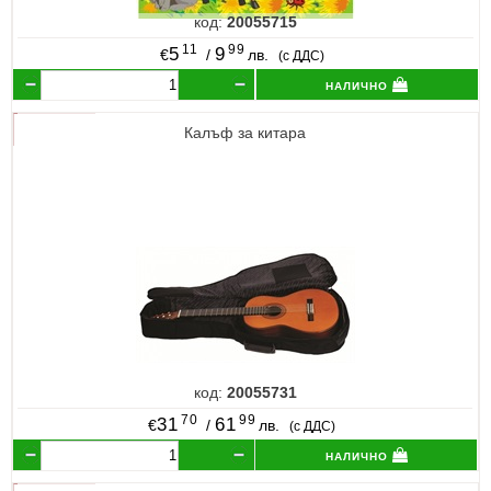
код:
20055715
11
99
5
9
€
/
лв.
(с ДДС)
налично
Калъф за китара
код:
20055731
70
99
31
61
€
/
лв.
(с ДДС)
налично