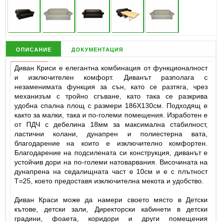
описание
документация
Диван Криси е елегантна комбинация от функционалност
и изключителен комфорт. Диванът разполага с
незаменимата функция за сън, като се разтяга, чрез
механизъм с тройно сгъване, като така се разкрива
удобна спална площ с размери 186Х130см. Подходящ е
както за малки, така и по-големи помещения. Изработен е
от ПДЧ с дебелина 18мм за максимална стабилност,
ластични колани, дунапрен и полиестерна вата,
благодарение на които е изключително комфортен.
Благодарение на подсилената си конструкция, диванът е
устойчив дори на по-големи натоварвания. Височината на
дунапрена на седалищната част е 10см и е с плътност
Т=25, което предоставя изключителна мекота и удобство.
Диван Краси може да намери своето място в Детски
кътове, детски зали, Директорски кабинети в детски
градини, фоаета, коридори и други помещения