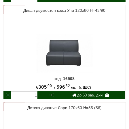
Диван двуместен кожа Уни 120х80 Н=43/90
код:
16508
00
52
305
596
€
/
лв.
(с ДДС)
до 60 раб. дни
Детско диванче Лори 170х60 Н=35 (56)