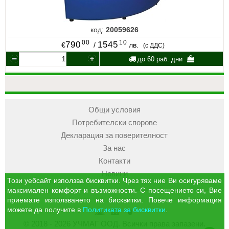
код:
20059626
00
10
790
1545
€
/
лв.
(с ДДС)
до 60 раб. дни
Общи условия
Потребителски спорове
Декларация за поверителност
За нас
Контакти
Новини
Този уебсайт използва бисквитки. Чрез тях ние Ви осигуряваме
максимален комфорт и възможности. С посещението си, Вие
приемате използването на бисквитки. Повече информация
можете да получите в
Политиката за бисквитки
.
УЧМАГ
Кошница
Профил
© 2018 - 2026 УЧМАГ ООД. Всички права запазени.