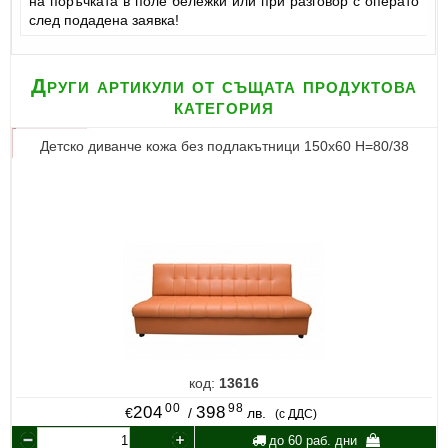
на поръчката в поле бележки или при разговор с операто
след подадена заявка!
Други артикули от същата продуктова
категория
Детско диванче кожа без подлакътници 150х60 Н=80/38
код:
13616
00
98
204
398
€
/
лв.
(с ДДС)
до 60 раб. дни