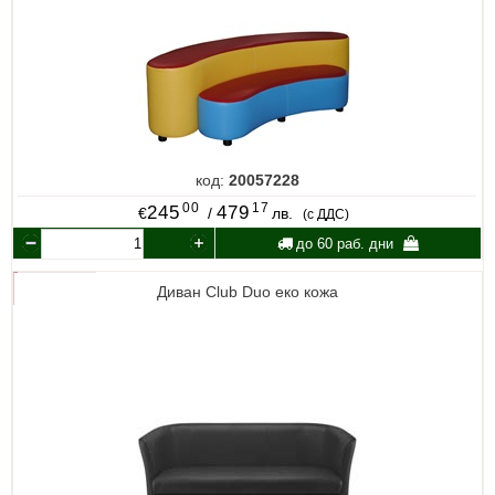
код:
20057228
00
17
245
479
€
/
лв.
(с ДДС)
до 60 раб. дни
Диван Club Duo еко кожа