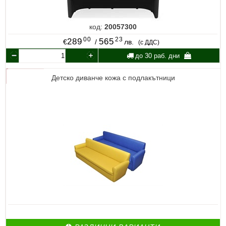
код:
20057300
00
23
289
565
€
/
лв.
(с ДДС)
до 30 раб. дни
Детско диванче кожа с подлакътници