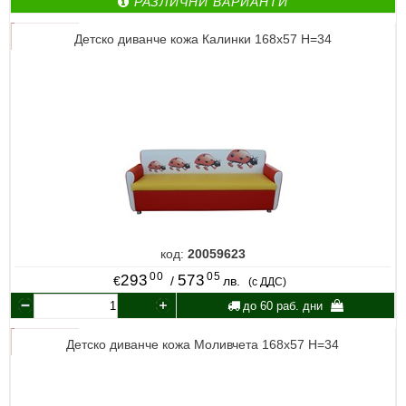
РАЗЛИЧНИ ВАРИАНТИ
Детско диванче кожа Калинки 168х57 Н=34
код:
20059623
00
05
293
573
€
/
лв.
(с ДДС)
до 60 раб. дни
Детско диванче кожа Моливчета 168х57 Н=34