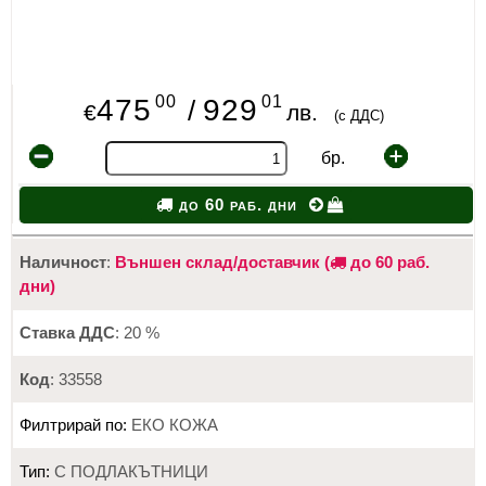
00
01
475
929
/
€
лв.
(с ДДС)
бр.
до 60 раб. дни
Наличност
:
Външен склад/доставчик (
до 60 раб.
дни)
Ставка ДДС
: 20 %
Код
: 33558
Филтрирай по:
ЕКО КОЖА
Тип:
С ПОДЛАКЪТНИЦИ