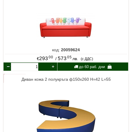
код:
20059624
00
05
293
573
€
/
лв.
(с ДДС)
до 60 раб. дни
Диван кожа 2 полукръга ф150х260 Н=42 L=55