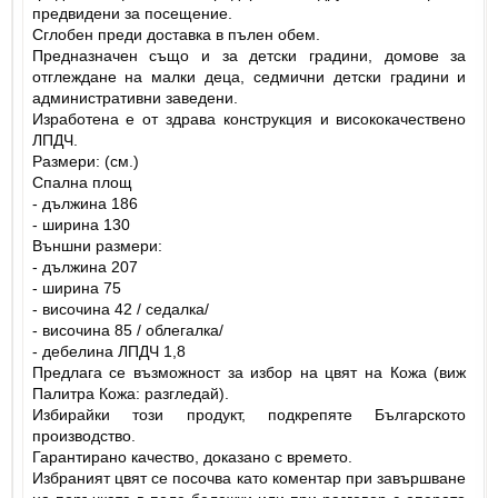
предвидени за посещение.
Сглобен преди доставка в пълен обем.
Предназначен също и за детски градини, домове за
отглеждане на малки деца, седмични детски градини и
административни заведени.
Изработена е от здрава конструкция и висококачествено
ЛПДЧ.
Размери: (см.)
Спална площ
- дължина 186
- ширина 130
Външни размери:
- дължина 207
- ширина 75
- височина 42 / седалка/
- височина 85 / облегалка/
- дебелина ЛПДЧ 1,8
Предлага се възможност за избор на цвят на Кожа (виж
Палитра Кожа: разгледай).
Избирайки този продукт, подкрепяте Българското
производство.
Гарантирано качество, доказано с времето.
Избраният цвят се посочва като коментар при завършване