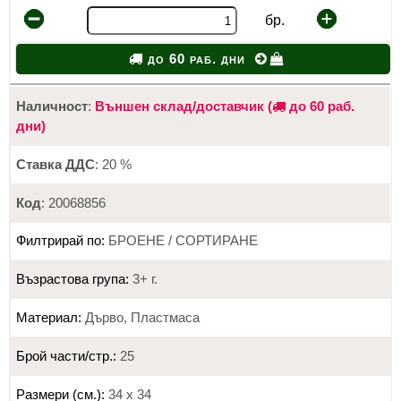
бр.
до 60 раб. дни
Наличност
:
Външен склад/доставчик (
до 60 раб.
дни)
Ставка ДДС
: 20 %
Код
: 20068856
Филтрирай по:
БРОЕНЕ / СОРТИРАНЕ
Възрастова група:
3+ г.
Материал:
Дърво, Пластмаса
Брой части/стр.:
25
Размери (см.):
34 х 34