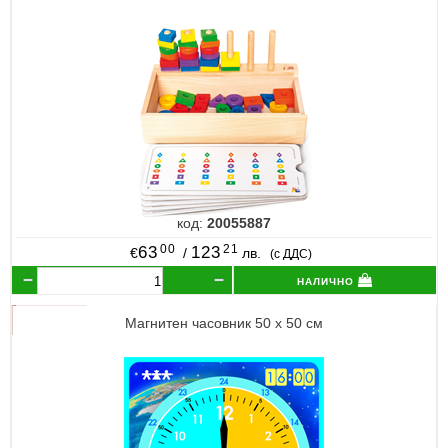
код:
20055887
00
21
63
123
€
/
лв.
(с ДДС)
налично
Магнитен часовник 50 х 50 см