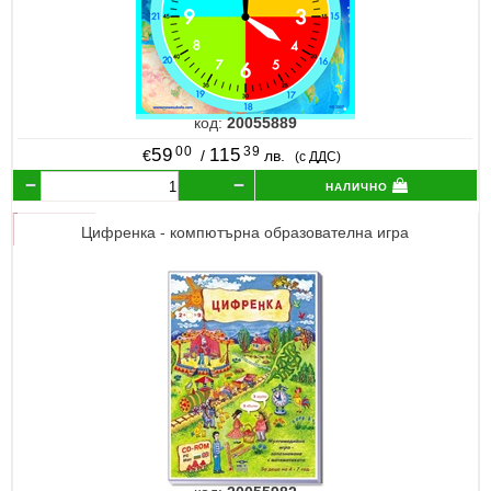
код:
20055889
00
39
59
115
€
/
лв.
(с ДДС)
налично
Цифренка - компютърна образователна игра