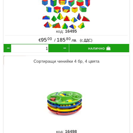
код:
16495
00
80
95
185
€
/
лв.
(с ДДС)
налично
Сортиращи чинийки 4 бр, 4 цвята
код:
16498