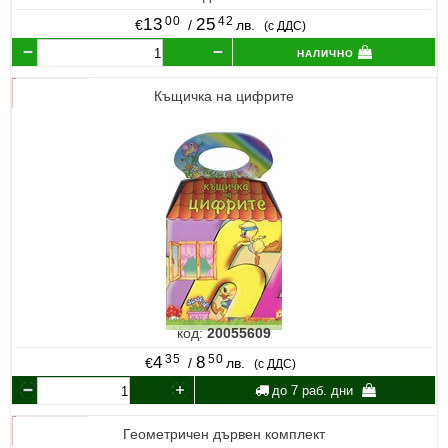
00
42
13
25
€
/
лв.
(с ДДС)
налично
Къщичка на цифрите
код:
20055609
35
50
4
8
€
/
лв.
(с ДДС)
до 7 раб. дни
Геометричен дървен комплект