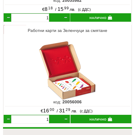
код:
20055982
18
99
8
15
€
/
лв.
(с ДДС)
налично
Работни карти за Зеленчуци за смятане
код:
20056006
00
29
16
31
€
/
лв.
(с ДДС)
налично