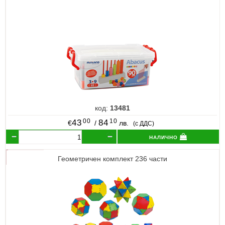
код:
13481
00
10
43
84
€
/
лв.
(с ДДС)
налично
Геометричен комплект 236 части