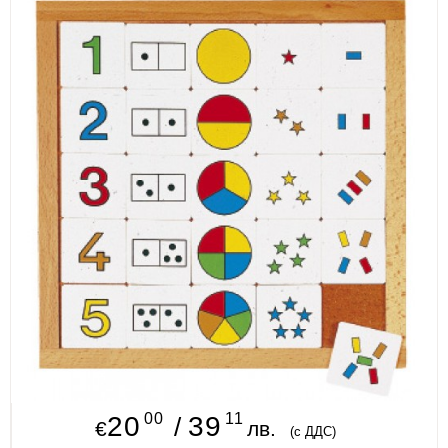
ИЗКУСТВА
СПОРТ
МЕБЕЛИ И ОБОРУДВАНЕ
КАНЦЕЛАРСКИ МАТЕРИАЛИ
КНИГИ И УЧЕБНИЦИ
БДП
НОВИ
ПРОМОЦИИ
S.T.E.M.
00
11
ИНСТРУМЕНТИ
20
39
/
€
лв.
(с ДДС)