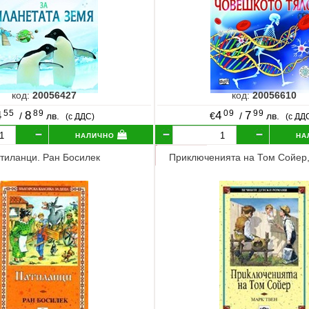
код:
20056427
код:
20056610
55
89
09
99
4
8
4
7
/
лв.
€
/
лв.
(с ДДС)
(с ДД
налично
на
тиланци. Ран Босилек
Приключенията на Том Сойер,