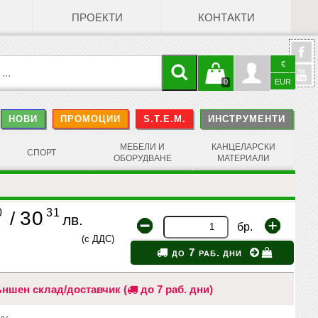
ПРОЕКТИ
КОНТАКТИ
€
Кошницата
Профил
0
EUR
@
НОВИ
ПРОМОЦИИ
S.T.E.M.
ИНСТРУМЕНТИ
е празна
Face
МЕБЕЛИ И
КАНЦЕЛАРСКИ
СПОРТ
ОБОРУДВАНЕ
МАТЕРИАЛИ
0
31
30
/
лв.
бр.
(с ДДС)
до 7 раб. дни
ншен склад/доставчик (
до 7 раб. дни)