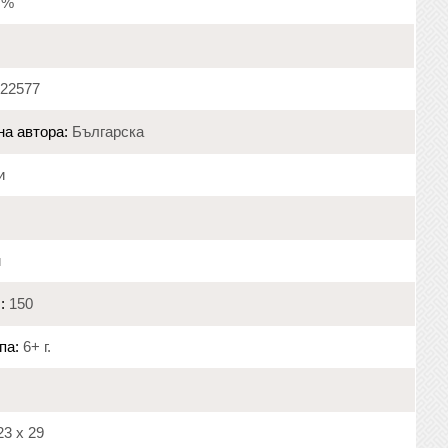
9 %
22577
на автора:
Българска
и
и
:
150
па:
6+ г.
3 х 29