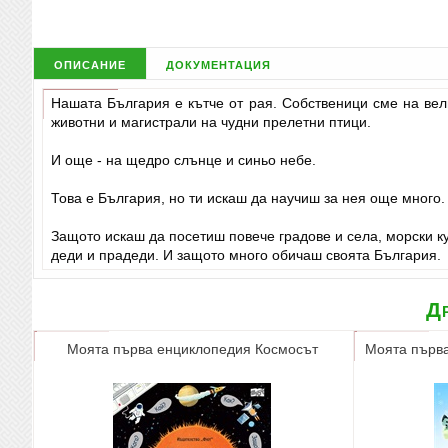
описание
документация
Нашата България е кътче от рая. Собственици сме на вел
животни и магистрали на чудни прелетни птици.
И още - на щедро слънце и синьо небе.
Това е България, но ти искаш да научиш за нея още много.
Защото искаш да посетиш повече градове и села, морски к
деди и прадеди. И защото много обичаш своята България.
Др
Моята първа енциклопедия Космосът
Моята първа