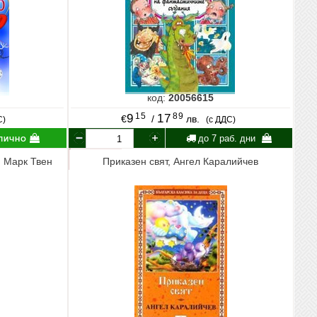
код:
20056615
15
89
9
17
€
/
лв.
С)
(с ДДС)
лично
до 7 раб. дни
 Марк Твен
Приказен свят, Ангел Каралийчев