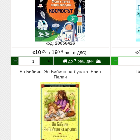
код:
20056426
20
94
10
19
€
/
лв.
€
(с ДДС)
до 7 раб. дни
Па
Ян Бибиян. Ян Бибиян на Луната. Елин
Пелин