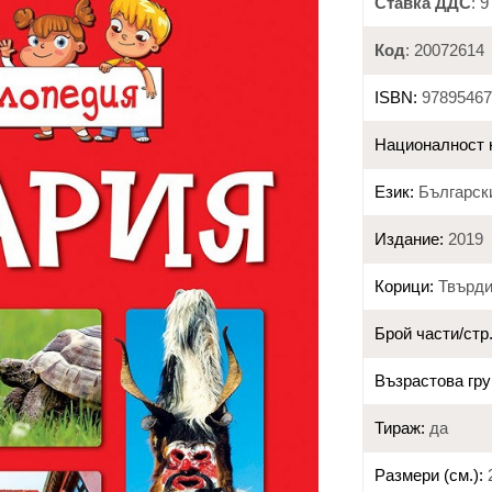
Ставка ДДС
: 
Код
: 20072614
ISBN:
97895467
Националност 
Език:
Българск
Издание:
2019
Корици:
Твърд
Брой части/стр.
Възрастова гру
Тираж:
да
Размери (см.):
2