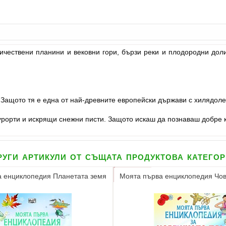
ичествени планини и вековни гори, бързи реки и плодородни дол
 Защото тя е една от най-древните европейски държави с хилядоле
урорти и искрящи снежни писти. Защото искаш да познаваш добре к
уги артикули от същата продуктова катего
 енциклопедия Планетата земя
Моята първа енциклопедия Чов