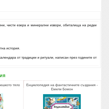
ини, чисти езера и минерални извори, обиталища на редки
тна история.
алендара от традиции и ритуали, написан през годините от
рия
ешкото тяло
Енциклопедия на фантастичните създания -
Емили Бомон