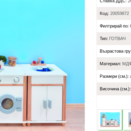
Ставка ДДС
: 
Код
: 20059872
Филтрирай по:
Тип:
ГОТВАЧ
Възрастова гру
Материал:
МД
Размери (см.):
ш
Височина (см.):