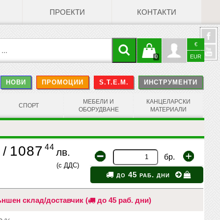
ПРОЕКТИ
КОНТАКТИ
€
Кошницата
Профил
0
EUR
@
НОВИ
ПРОМОЦИИ
S.T.E.M.
ИНСТРУМЕНТИ
е празна
Face
МЕБЕЛИ И
КАНЦЕЛАРСКИ
СПОРТ
ОБОРУДВАНЕ
МАТЕРИАЛИ
44
1087
/
лв.
бр.
(с ДДС)
до 45 раб. дни
ншен склад/доставчик (
до 45 раб. дни)