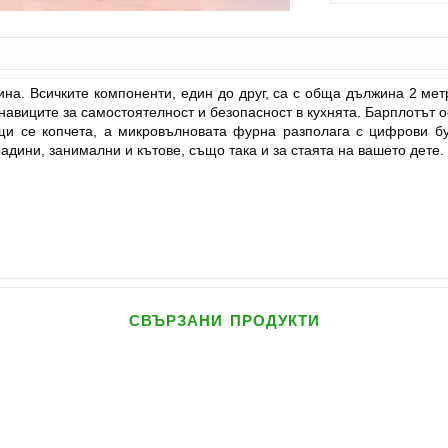
сина. Всичките компоненти, един до друг, са с обща дължина 2 м
навиците за самостоятелност и безопасност в кухнята. Барплотът ос
щи се копчета, а микровълновата фурна разполага с цифрови бут
адини, занимални и кътове, също така и за стаята на вашето дете.
свързани продукти