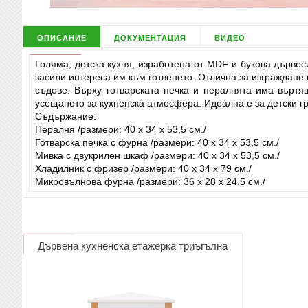
описание
документация
видео
Голяма, детска кухня, изработена от MDF и букова дърве
засили интереса им към готвенето. Отлична за изграждане 
съдове. Върху готварската печка и пералнята има въртя
усещането за кухненска атмосфера. Идеална е за детски гр
Съдържание:
Пералня /размери: 40 x 34 x 53,5 см./
Готварска печка с фурна /размери: 40 x 34 x 53,5 см./
Мивка с двукрилен шкаф /размери: 40 x 34 x 53,5 см./
Хладилник с фризер /размери: 40 x 34 x 79 см./
Микровълнова фурна /размери: 36 x 28 x 24,5 см./
Дървена кухненска етажерка триъгълна