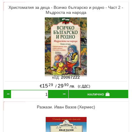
Христоматия за деца - Всичко българско и родно - Част 2 -
Мъдроста на народа
код:
20067222
29
90
15
29
€
/
лв.
(с ДДС)
налично
Разкази. Иван Вазов (Хермес)