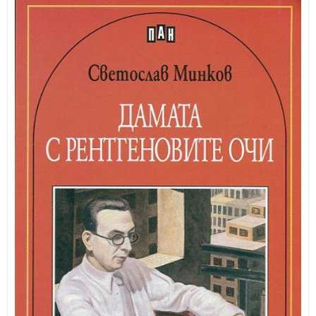
ИЗКУСТВА
СПОРТ
МЕБЕЛИ И ОБОРУДВАНЕ
КАНЦЕЛАРСКИ МАТЕРИАЛИ
КНИГИ И УЧЕБНИЦИ
БДП
НОВИ
ПРОМОЦИИ
S.T.E.M.
ИНСТРУМЕНТИ