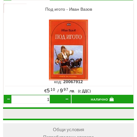
Под игото - Иван Вазов
код:
20067912
10
97
5
9
€
/
лв.
(с ДДС)
налично
Общи условия