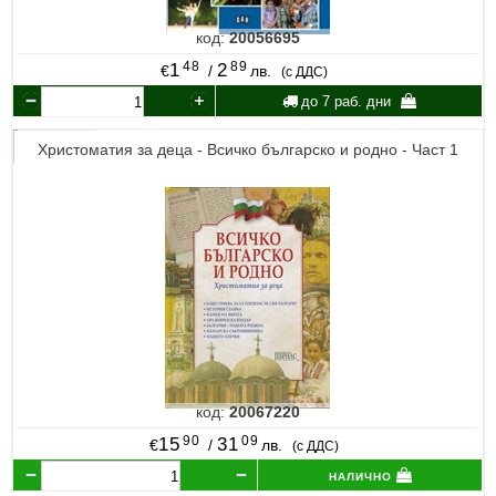
код:
20056695
48
89
1
2
€
/
лв.
(с ДДС)
до 7 раб. дни
Христоматия за деца - Всичко българско и родно - Част 1
код:
20067220
90
09
15
31
€
/
лв.
(с ДДС)
налично