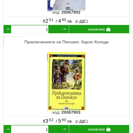
код:
20067902
51
90
2
4
€
/
лв.
(с ДДС)
налично
Приключенията на Пинокио. Карло Колоди
код:
20067903
02
90
3
5
€
/
лв.
(с ДДС)
налично