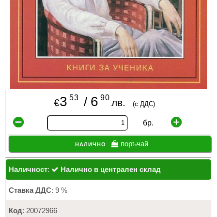
53
90
3
6
/
€
лв.
(с ДДС)
бр.
налично
поръчай
Наличност
:
Налично в централен склад
Ставка ДДС
: 9 %
Код
: 20072966