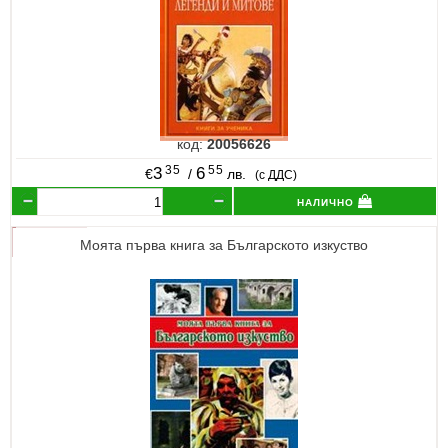
код:
20056626
35
55
3
6
€
/
лв.
(с ДДС)
налично
Моята първа книга за Българското изкуство