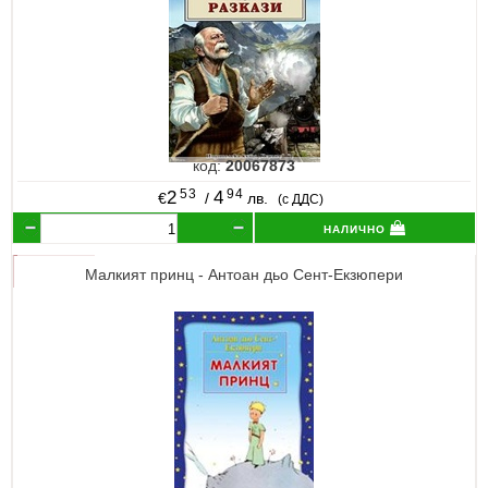
код:
20067873
53
94
2
4
€
/
лв.
(с ДДС)
налично
Малкият принц - Антоан дьо Сент-Екзюпери