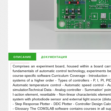
описание
документация
Comprises an experiment board, housed within a board carrie
fundamentals of automatic control technology, experiments be
course-specific software.Curriculum Coverage - Introduction - 
systems of a higher order - Types of controllers - P, I, PI, PI
Automatic temperature control - Automatic speed control - Aut
simulationTechnical Data - Analog controller - Summation' point
I-action element, resettable - Non-linear characteristic eleme
system with photodiode sensor and external light source (distur
- Step Response Plotter - DDC Plotter - Controller Design Calc
- Glossary The COM3LAB software contains courses in all sup