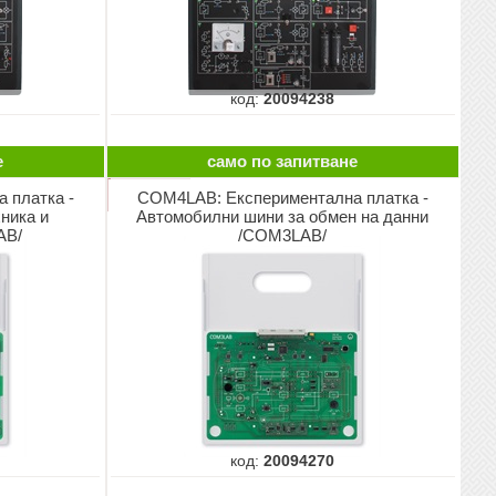
код:
20094238
е
само по запитване
 платка -
COM4LAB: Експериментална платка -
ника и
Автомобилни шини за обмен на данни
AB/
/COM3LAB/
код:
20094270