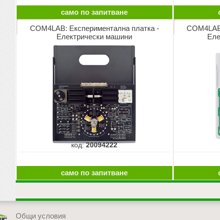
само по запитване
COM4LAB: Експериментална платка -
COM4LAB:
Електрически машини
Еле
код:
20094222
само по запитване
Общи условия