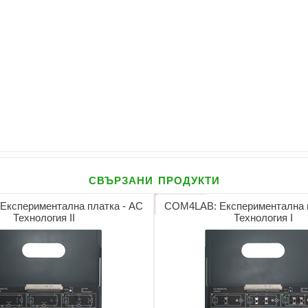
свързани продукти
кспериментална платка - AC
COM4LAB: Експериментална п
Технология II
Технология I