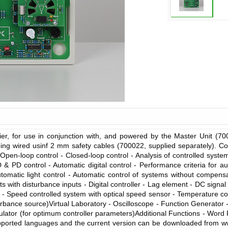
r, for use in conjunction with, and powered by the Master Unit (700
ing wired usinf 2 mm safety cables (700022, supplied separately). Cou
Open-loop control - Closed-loop control - Analysis of controlled syst
D & PD control - Automatic digital control - Performance criteria for au
omatic light control - Automatic control of systems without compensat
s with disturbance inputs - Digital controller - Lag element - DC signa
nt - Speed controlled system with optical speed sensor - Temperature c
bance source)Virtual Laboratory - Oscilloscope - Function Generator - Mu
ulator (for optimum controller parameters)Additional Functions - Word 
ported languages and the current version can be downloaded from www.