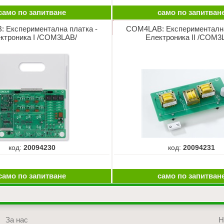
само по запитване
само по запитван
 Експериментална платка -
COM4LAB: Експериментална
ктроника I /COM3LAB/
Електроника II /COM3
код:
20094230
код:
20094231
само по запитване
само по запитван
За нас
Н