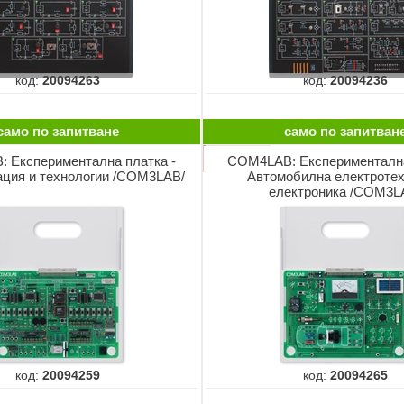
код:
20094263
код:
20094236
само по запитване
само по запитван
 Експериментална платка -
COM4LAB: Експериментална
ация и технологии /COM3LAB/
Автомобилна електротех
електроника /COM3L
код:
20094259
код:
20094265