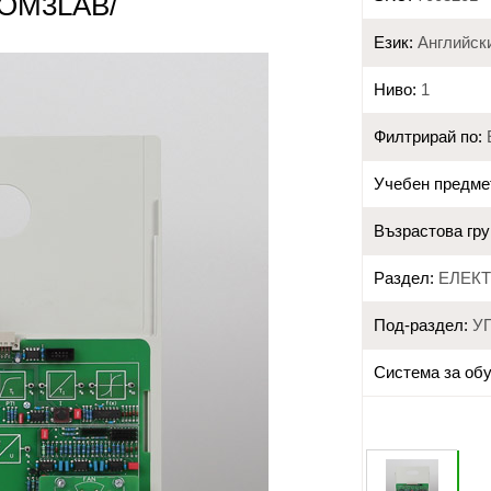
COM3LAB/
Език:
Английск
Ниво:
1
Филтрирай по:
Учебен предме
Възрастова гру
Раздел:
ЕЛЕК
Под-раздел:
У
Система за обу