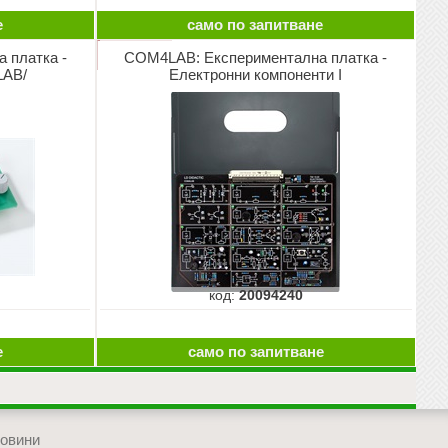
е
само по запитване
 платка -
COM4LAB: Експериментална платка -
LAB/
Електронни компоненти I
код:
20094240
е
само по запитване
овини
отиди в началото на сайта