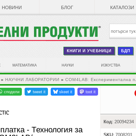
НОВИНИ
БЛОГ
КАТАЛОЗИ
КНИГИ И УЧЕБНИЦИ
БДП
Е
МАТЕМАТИКА
НАУКИ
ИЗКУСТВА
»
НАУЧНИ ЛАБОРАТОРИИ
»
COM4LAB: Експериментална пл
Код
: 20094234
латка - Технология за
SKU:
7008201