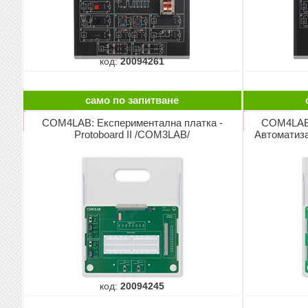
код:
20094261
само по запитване
COM4LAB: Експериментална платка -
COM4LAB:
Protoboard II /COM3LAB/
Автоматиз
код:
20094245