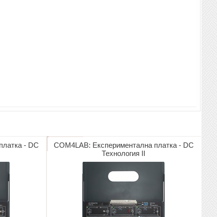
латка - DC
COM4LAB: Експериментална платка - DC
Технология II