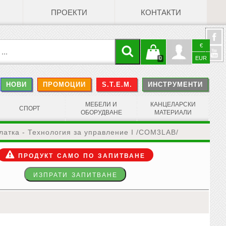
ПРОЕКТИ
КОНТАКТИ
€
Кошницата
Профил
0
EUR
@
НОВИ
ПРОМОЦИИ
S.T.E.M.
ИНСТРУМЕНТИ
е празна
Face
МЕБЕЛИ И
КАНЦЕЛАРСКИ
СПОРТ
ОБОРУДВАНЕ
МАТЕРИАЛИ
атка - Технология за управление I /COM3LAB/
продукт само по запитване
изпрати запитване