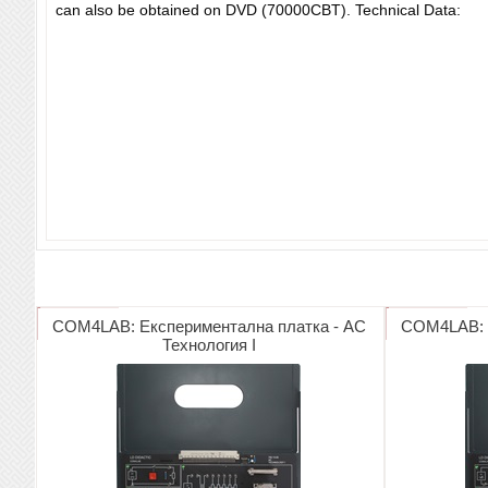
can also be obtained on DVD (70000CBT). Technical Data:
COM4LAB: Експериментална платка - AC
COM4LAB: Е
Технология I