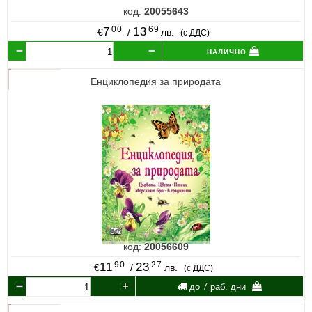
код:
20055643
00
69
7
13
€
/
лв.
(с ДДС)
налично
Енциклопедия за природата
код:
20056609
90
27
11
23
€
/
лв.
(с ДДС)
до 7 раб. дни