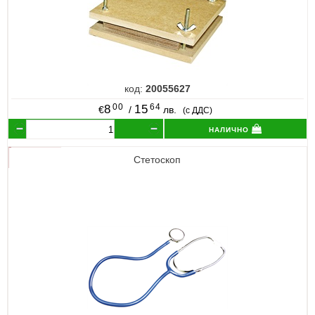
код:
20055627
00
64
8
15
€
/
лв.
(с ДДС)
налично
Стетоскоп