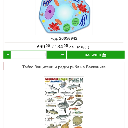
код:
20056942
00
95
69
134
€
/
лв.
(с ДДС)
налично
Табло Защитени и редки риби на Балканите