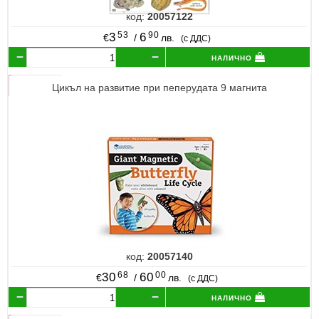
код:
20057122
53
90
3
6
€
/
лв.
(с ДДС)
налично
Цикъл на развитие при пеперудата 9 магнита
код:
20057140
68
00
30
60
€
/
лв.
(с ДДС)
налично