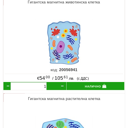
Гигантска магнитна животинска клетка
код:
20056941
00
61
54
105
€
/
лв.
(с ДДС)
налично
Гигантска магнитна растителна клетка