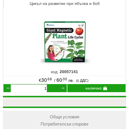
Цикъл на развитие при ябълка и боб
код:
20057141
68
00
30
60
€
/
лв.
(с ДДС)
налично
Общи условия
Потребителски спорове