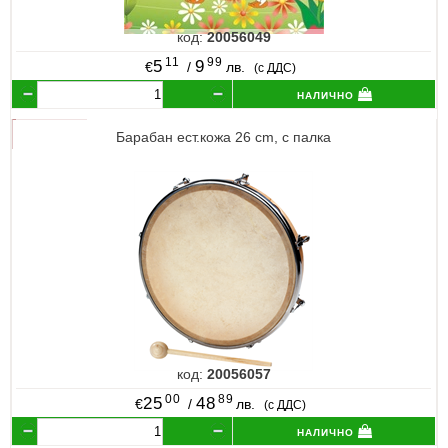
код:
20056049
11
99
5
9
€
/
лв.
(с ДДС)
налично
Барабан ест.кожа 26 cm, с палка
код:
20056057
00
89
25
48
€
/
лв.
(с ДДС)
налично