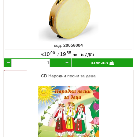
код:
20056004
00
55
10
19
€
/
лв.
(с ДДС)
налично
CD Народни песни за деца