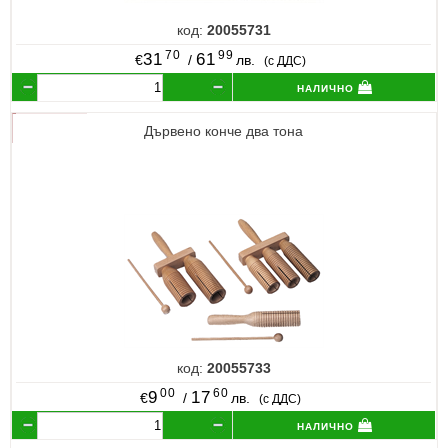
код:
20055731
70
99
31
61
€
/
лв.
(с ДДС)
налично
Дървено конче два тона
код:
20055733
00
60
9
17
€
/
лв.
(с ДДС)
налично