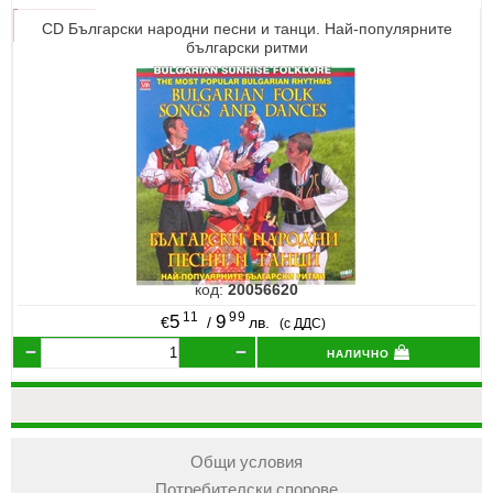
CD Български народни песни и танци. Най-популярните
български ритми
код:
20056620
11
99
5
9
€
/
лв.
(с ДДС)
налично
Общи условия
Потребителски спорове