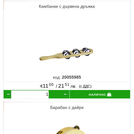
Камбанки с дървена дръжка
код:
20055985
00
51
11
21
€
/
лв.
(с ДДС)
налично
Барабан с дайре