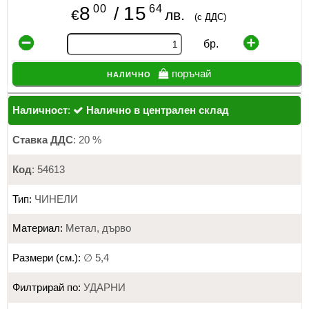
00
64
8
15
/
€
лв.
(с ДДС)
бр.
налично
поръчай
Наличност
:
Налично в централен склад
Ставка ДДС
: 20 %
Код
: 54613
Тип:
ЧИНЕЛИ
Материал:
Метал, дърво
Размери (см.):
∅ 5,4
Филтрирай по:
УДАРНИ