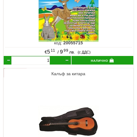
код:
20055715
11
99
5
9
€
/
лв.
(с ДДС)
налично
Калъф за китара