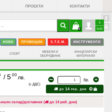
ПРОЕКТИ
КОНТАКТИ
€
Кошницата
Профил
0
EUR
@
НОВИ
ПРОМОЦИИ
S.T.E.M.
ИНСТРУМЕНТИ
е празна
Face
МЕБЕЛИ И
КАНЦЕЛАРСКИ
СПОРТ
ОБОРУДВАНЕ
МАТЕРИАЛИ
6
00
5
/
лв.
бр.
(с ДДС)
до 14 раб. дни
ншен склад/доставчик (
до 14 раб. дни)