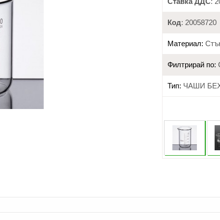
Ставка ДДС
: 
Код
: 20058720
Материал:
Стъ
Филтрирай по:
Тип:
ЧАШИ БЕ