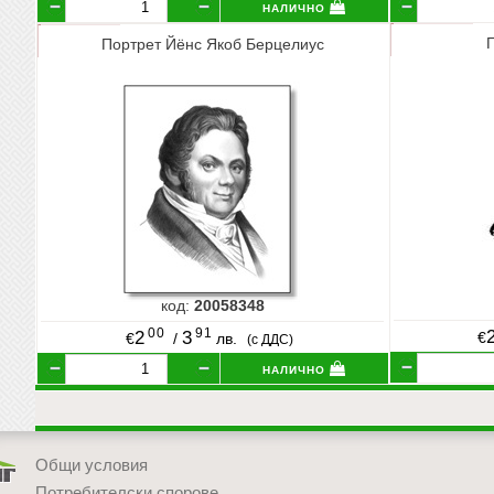
налично
Портрет Йёнс Якоб Берцелиус
код:
20058348
00
91
2
3
€
€
/
лв.
(с ДДС)
налично
Общи условия
Потребителски спорове