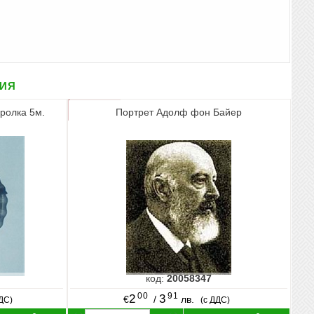
рия
ролка 5м.
Портрет Адолф фон Байер
код:
20058347
00
91
2
3
€
/
лв.
ДДС)
(с ДДС)