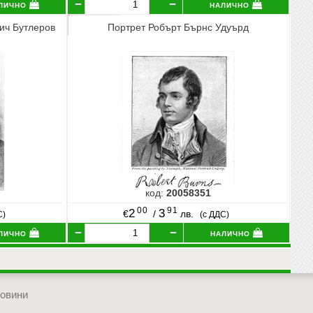
лично
налично
ич Бутлеров
Портрет Робърт Бърнс Удуърд
код:
20058351
00
91
2
3
€
/
лв.
С)
(с ДДС)
лично
налично
овини
отиди в началото на сайта