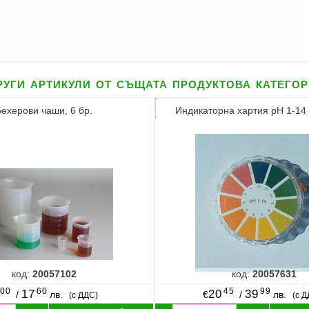
уги артикули от същата продуктова катего
Бехерови чаши, 6 бр.
Индикаторна хартия pH 1-14 
код:
20057102
код:
20057631
00
60
45
99
17
20
39
/
лв.
€
/
лв.
(с ДДС)
(с 