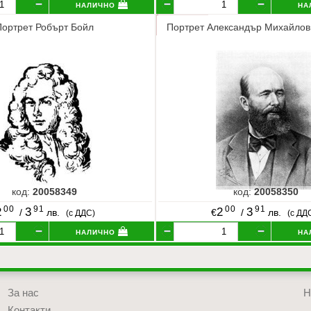
налично
на
Портрет Робърт Бойл
Портрет Александър Михайлов
код:
20058349
код:
20058350
00
91
00
91
2
3
2
3
/
лв.
€
/
лв.
(с ДДС)
(с ДД
налично
на
За нас
Н
Контакти