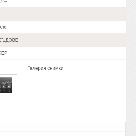
20 %
кло
СЪДОВЕ
ХЕР
Галерия снимки