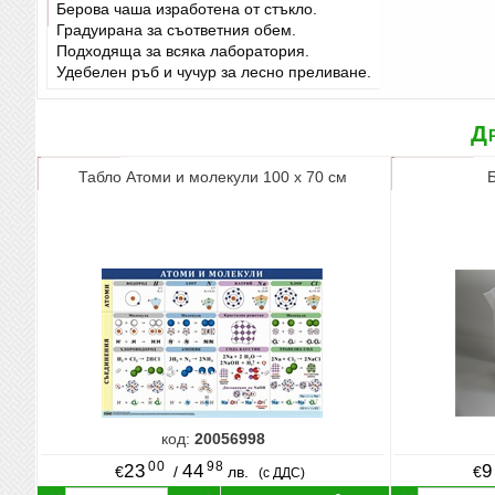
Берова чаша изработена от стъкло.
Градуирана за съответния обем.
Подходяща за всяка лаборатория.
Удебелен ръб и чучур за лесно преливане.
Др
Табло Атоми и молекули 100 х 70 см
код:
20056998
00
98
23
44
9
€
/
лв.
€
(с ДДС)