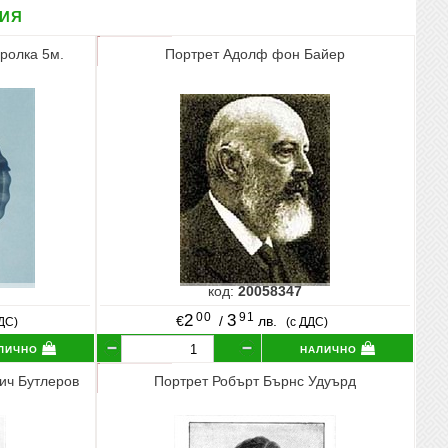
рия
ролка 5м.
Портрет Адолф фон Байер
код:
20058347
00
91
2
3
€
/
лв.
ДДС)
(с ДДС)
лично
налично
ич Бутлеров
Портрет Робърт Бърнс Удуърд