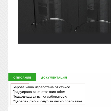
описание
документация
Берова чаша изработена от стъкло.
Градуирана за съответния обем.
Подходяща за всяка лаборатория.
Удебелен ръб и чучур за лесно преливане.