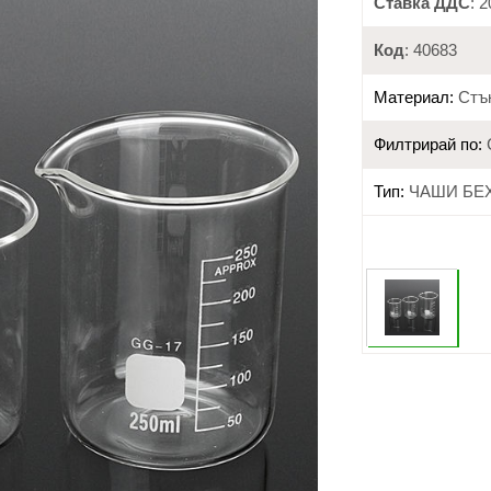
Ставка ДДС
: 
Код
: 40683
Материал:
Стъ
Филтрирай по:
Тип:
ЧАШИ БЕ