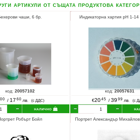
уги артикули от същата продуктова катего
Бехерови чаши, 6 бр.
Индикаторна хартия pH 1-14 
код:
20057102
код:
20057631
00
60
45
99
17
20
39
/
лв.
€
/
лв.
(с ДДС)
(с 
налично
на
Портрет Робърт Бойл
Портрет Александър Михайлов