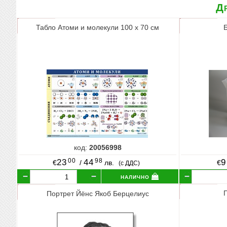
Др
Табло Атоми и молекули 100 х 70 см
код:
20056998
00
98
23
44
9
€
/
лв.
€
(с ДДС)
налично
Портрет Йёнс Якоб Берцелиус