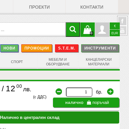
ПРОЕКТИ
КОНТАКТИ
€
Кошницата
Профил
0
EUR
@
НОВИ
ПРОМОЦИИ
S.T.E.M.
ИНСТРУМЕНТИ
е празна
Face
МЕБЕЛИ И
КАНЦЕЛАРСКИ
СПОРТ
ОБОРУДВАНЕ
МАТЕРИАЛИ
00
12
/
лв.
бр.
(с ДДС)
налично
поръчай
Налично в централен склад