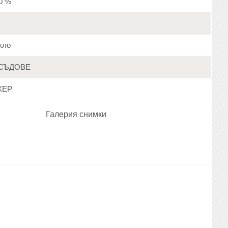
20 %
кло
СЪДОВЕ
ХЕР
Галерия снимки