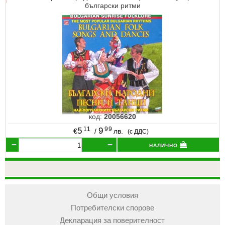
български ритми
код:
20056620
11
99
5
9
€
/
лв.
(с ДДС)
налично
Общи условия
Потребителски спорове
Декларация за поверителност