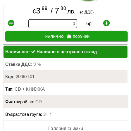
99
80
3
7
/
€
лв.
(с ДДС)
бр.
налично
поръчай
Наличност
:
Налично в централен склад
Ставка ДДС
: 9 %
Код
: 20067101
Тип:
CD + КНИЖКА
Филтрирай по:
CD
Възрастова група:
3+ г.
Галерия снимки