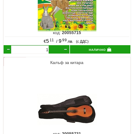
код:
20055715
11
99
5
9
€
/
лв.
(с ДДС)
налично
Калъф за китара
код:
20055731