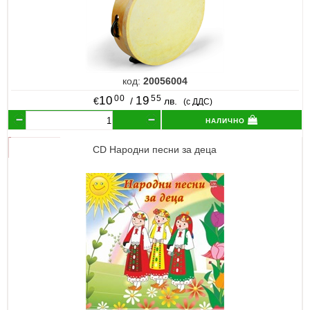
код:
20056004
00
55
10
19
€
/
лв.
(с ДДС)
налично
CD Народни песни за деца