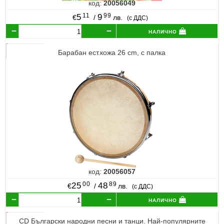
код:
20056049
11
99
5
9
€
/
лв.
(с ДДС)
налично
Барабан ест.кожа 26 cm, с палка
код:
20056057
00
89
25
48
€
/
лв.
(с ДДС)
налично
CD Български народни песни и танци. Най-популярните