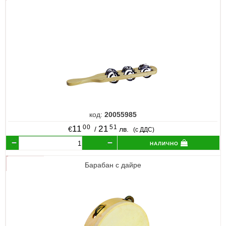
код:
20055985
00
51
11
21
€
/
лв.
(с ДДС)
налично
Барабан с дайре