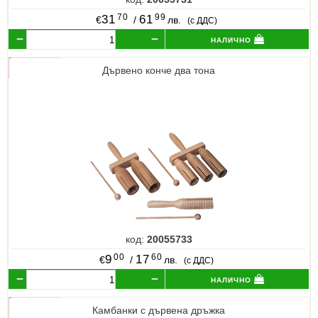
70
99
31
61
€
/
лв.
(с ДДС)
налично
Дървено конче два тона
код:
20055733
00
60
9
17
€
/
лв.
(с ДДС)
налично
Камбанки с дървена дръжка