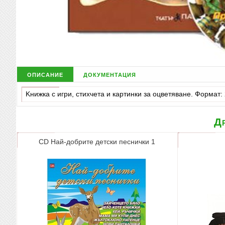
описание
документация
Kнижка с игри, стихчета и картинки за оцветяване. Формат:
Др
CD Най-добрите детски песнички 1