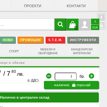
ПРОЕКТИ
КОНТАКТИ
€
Кошницата
Профил
0
EUR
@
НОВИ
ПРОМОЦИИ
S.T.E.M.
ИНСТРУМЕНТИ
е празна
Face
МЕБЕЛИ И
КАНЦЕЛАРСКИ
СПОРТ
ОБОРУДВАНЕ
МАТЕРИАЛИ
зници и обичаи
9
80
7
/
лв.
бр.
(с ДДС)
налично
поръчай
Налично в централен склад