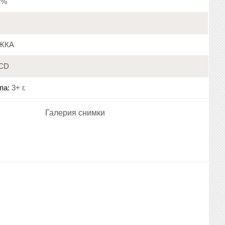
9 %
ЖКА
CD
па:
3+ г.
Галерия снимки