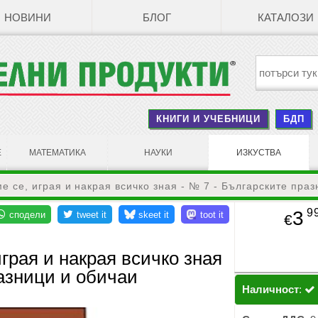
НОВИНИ
БЛОГ
КАТАЛОЗИ
КНИГИ И УЧЕБНИЦИ
БДП
Е
МАТЕМАТИКА
НАУКИ
ИЗКУСТВА
е се, играя и накрая всичко зная - № 7 - Българските пра
9
3
€
грая и накрая всичко зная
разници и обичаи
Наличност
: