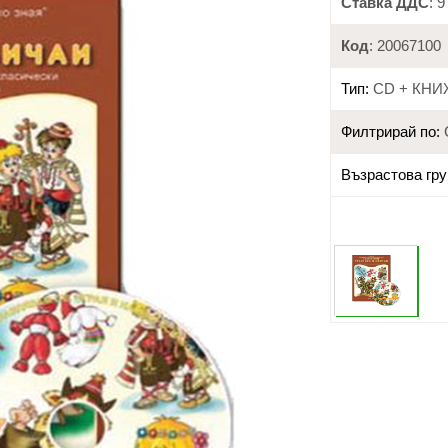
Ставка ДДС
: 
Код
: 20067100
Тип:
CD + КНИ
Филтрирай по:
Възрастова гру