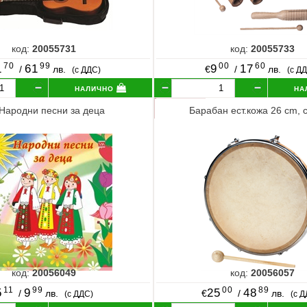
код:
20055731
код:
20055733
70
99
00
60
1
61
9
17
/
лв.
€
/
лв.
(с ДДС)
(с Д
налично
на
Народни песни за деца
Барабан ест.кожа 26 cm, 
код:
20056049
код:
20056057
11
99
00
89
5
9
25
48
/
лв.
€
/
лв.
(с ДДС)
(с 