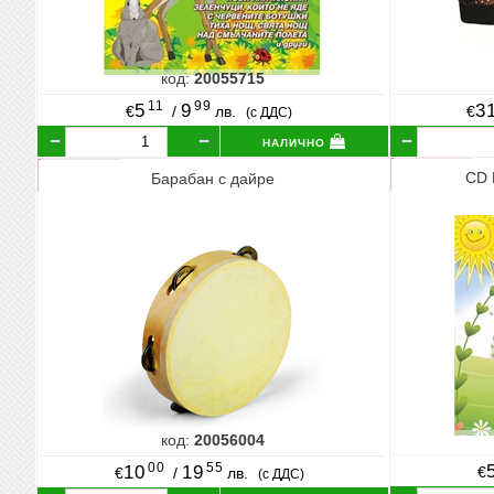
код:
20055715
11
99
5
9
3
€
/
лв.
€
(с ДДС)
налично
CD 
Барабан с дайре
код:
20056004
00
55
10
19
€
€
/
лв.
(с ДДС)