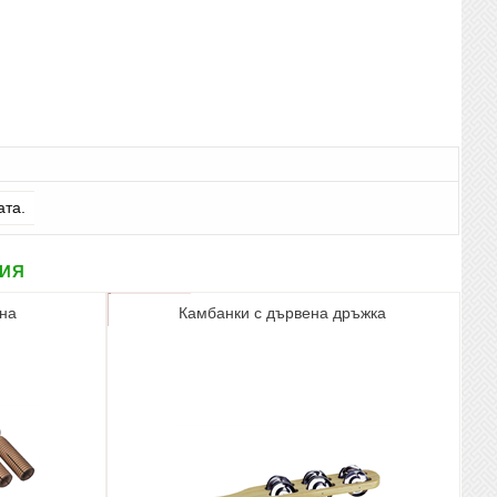
ата.
рия
она
Камбанки с дървена дръжка